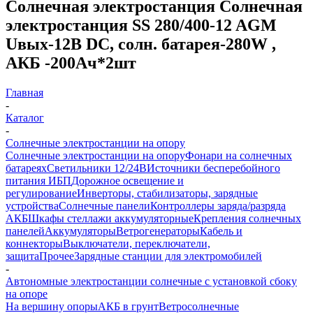
Солнечная электростанция Солнечная
электростанция SS 280/400-12 AGM
Uвых-12В DC, солн. батарея-280W ,
АКБ -200Aч*2шт
Главная
-
Каталог
-
Солнечные электростанции на опору
Солнечные электростанции на опору
Фонари на солнечных
батареях
Светильники 12/24В
Источники бесперебойного
питания ИБП
Дорожное освещение и
регулирование
Инверторы, стабилизаторы, зарядные
устройства
Солнечные панели
Контроллеры заряда/разряда
АКБ
Шкафы стеллажи аккумуляторные
Крепления солнечных
панелей
Аккумуляторы
Ветрогенераторы
Кабель и
коннекторы
Выключатели, переключатели,
защита
Прочее
Зарядные станции для электромобилей
-
Автономные электростанции солнечные с установкой сбоку
на опоре
На вершину опоры
АКБ в грунт
Ветросолнечные