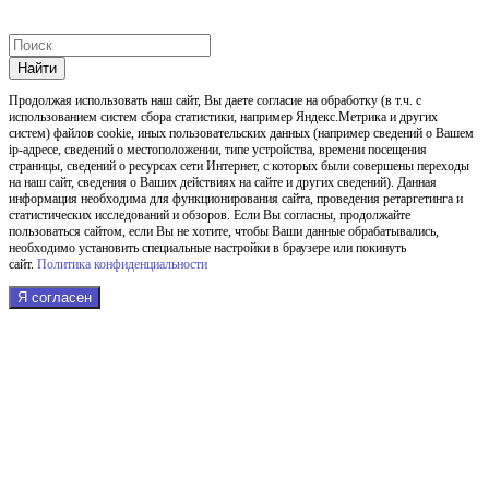
Найти
Продолжая использовать наш cайт, Вы даете согласие на обработку (в т.ч. с
использованием систем сбора статистики, например Яндекс.Метрика и других
систем) файлов cookie, иных пользовательских данных (например сведений о Вашем
ip-адресе, сведений о местоположении, типе устройства, времени посещения
страницы, сведений о ресурсах сети Интернет, с которых были совершены переходы
на наш сайт, сведения о Ваших действиях на сайте и других сведений). Данная
информация необходима для функционирования сайта, проведения ретаргетинга и
статистических исследований и обзоров. Если Вы согласны, продолжайте
пользоваться сайтом, если Вы не хотите, чтобы Ваши данные обрабатывались,
необходимо установить специальные настройки в браузере или покинуть
сайт.
Политика конфиденциальности
Я согласен