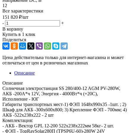
Напряжение DC, В
12
Все характеристики
151 820
₽
/шт
-
+
В корзину
Купить в 1 клик
Поделиться
Цена действительна только для интернет-магазина и может
отличаться от цен в розничных магазинах
Описание
Описание
Солнечная электростанция SS 280/400-12 AGM PV-280W,
АКБ -200А*ч 12V, Энергия - 4000Вт*ч (+20С),
Исполнение - ЮГ
Габариты транспортных мест-1) ФЭП 1648x990x35 -1шт. ; 2)
Шкаф для АКБ -300х600х800; 3) Крепление ФЭП - 700мм; 4)
АКБ -522x238x222 - 2 шт
Комплектация:
- АКБ - Вектор GPL 12-200 522x238x222мм 58кг- 2 шт.
- ФЭП - TopRaySolar280П (TPSP6U-60)-280W 24V