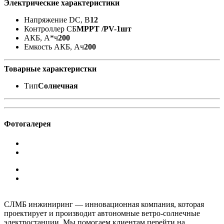
Электрические характеристики
Напряжение DC, В
12
Контроллер СБ
MPPT /PV-1шт
АКБ, А*ч
200
Емкость АКБ, Ач
200
Товарные характеристки
Тип
Солнечная
Фотогалерея
СЛМБ инжиниринг — инновационная компания, которая
проектирует и производит автономные ветро‑солнечные
электростанции. Мы помогаем клиентам перейти на