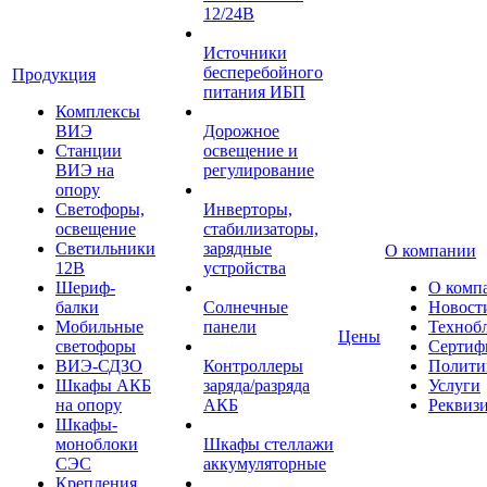
12/24В
Источники
бесперебойного
Продукция
питания ИБП
Комплексы
ВИЭ
Дорожное
Станции
освещение и
ВИЭ на
регулирование
опору
Светофоры,
Инверторы,
освещение
стабилизаторы,
Светильники
зарядные
О компании
12В
устройства
Шериф-
О комп
балки
Солнечные
Новост
Мобильные
панели
Техноб
Цены
светофоры
Сертиф
ВИЭ-СДЗО
Контроллеры
Полити
Шкафы АКБ
заряда/разряда
Услуги
на опору
АКБ
Реквиз
Шкафы-
моноблоки
Шкафы стеллажи
СЭС
аккумуляторные
Крепления