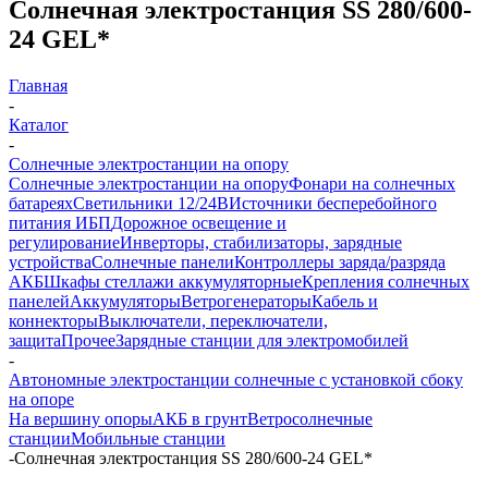
Солнечная электростанция SS 280/600-
24 GEL*
Главная
-
Каталог
-
Солнечные электростанции на опору
Солнечные электростанции на опору
Фонари на солнечных
батареях
Светильники 12/24В
Источники бесперебойного
питания ИБП
Дорожное освещение и
регулирование
Инверторы, стабилизаторы, зарядные
устройства
Солнечные панели
Контроллеры заряда/разряда
АКБ
Шкафы стеллажи аккумуляторные
Крепления солнечных
панелей
Аккумуляторы
Ветрогенераторы
Кабель и
коннекторы
Выключатели, переключатели,
защита
Прочее
Зарядные станции для электромобилей
-
Автономные электростанции солнечные с установкой сбоку
на опоре
На вершину опоры
АКБ в грунт
Ветросолнечные
станции
Мобильные станции
-
Солнечная электростанция SS 280/600-24 GEL*