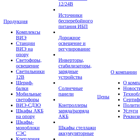
12/24В
Источники
бесперебойного
Продукция
питания ИБП
Комплексы
ВИЭ
Дорожное
Станции
освещение и
ВИЭ на
регулирование
опору
Светофоры,
Инверторы,
освещение
стабилизаторы,
Светильники
зарядные
О компании
12В
устройства
Шериф-
О комп
балки
Солнечные
Новост
Мобильные
панели
Техноб
Цены
светофоры
Сертиф
ВИЭ-СДЗО
Контроллеры
Полити
Шкафы АКБ
заряда/разряда
Услуги
на опору
АКБ
Реквиз
Шкафы-
моноблоки
Шкафы стеллажи
СЭС
аккумуляторные
Крепления