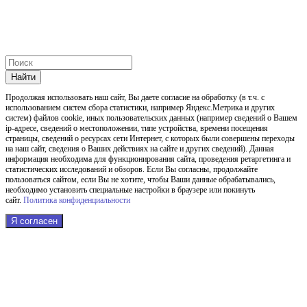
Найти
Продолжая использовать наш cайт, Вы даете согласие на обработку (в т.ч. с
использованием систем сбора статистики, например Яндекс.Метрика и других
систем) файлов cookie, иных пользовательских данных (например сведений о Вашем
ip-адресе, сведений о местоположении, типе устройства, времени посещения
страницы, сведений о ресурсах сети Интернет, с которых были совершены переходы
на наш сайт, сведения о Ваших действиях на сайте и других сведений). Данная
информация необходима для функционирования сайта, проведения ретаргетинга и
статистических исследований и обзоров. Если Вы согласны, продолжайте
пользоваться сайтом, если Вы не хотите, чтобы Ваши данные обрабатывались,
необходимо установить специальные настройки в браузере или покинуть
сайт.
Политика конфиденциальности
Я согласен