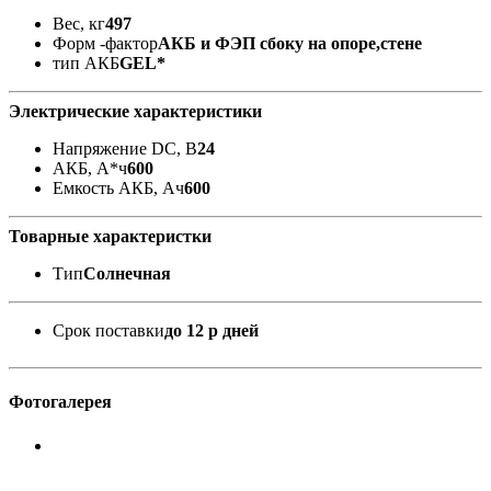
Вес, кг
497
Форм -фактор
АКБ и ФЭП сбоку на опоре,стене
тип АКБ
GEL*
Электрические характеристики
Напряжение DC, В
24
АКБ, А*ч
600
Емкость АКБ, Ач
600
Товарные характеристки
Тип
Солнечная
Срок поставки
до 12 р дней
Фотогалерея