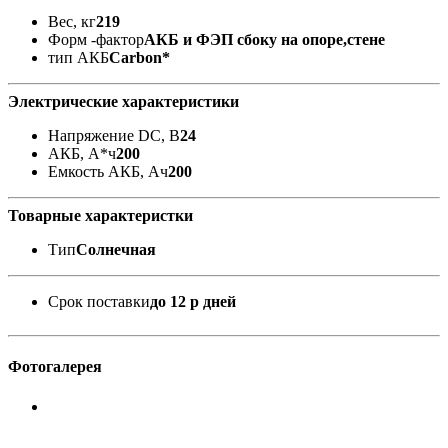
Вес, кг
219
Форм -фактор
АКБ и ФЭП сбоку на опоре,стене
тип АКБ
Carbon*
Электрические характеристики
Напряжение DC, В
24
АКБ, А*ч
200
Емкость АКБ, Ач
200
Товарные характеристки
Тип
Солнечная
Срок поставки
до 12 р дней
Фотогалерея