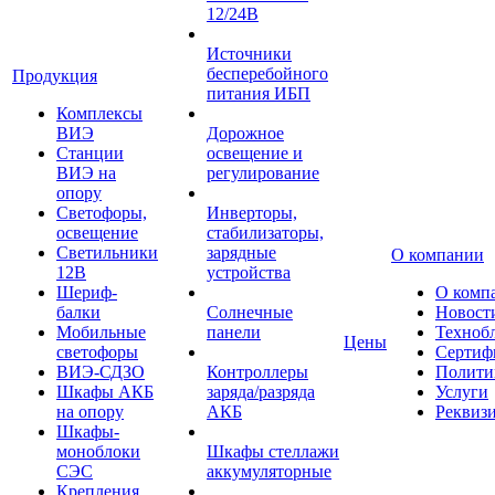
12/24В
Источники
бесперебойного
Продукция
питания ИБП
Комплексы
ВИЭ
Дорожное
Станции
освещение и
ВИЭ на
регулирование
опору
Светофоры,
Инверторы,
освещение
стабилизаторы,
Светильники
зарядные
О компании
12В
устройства
Шериф-
О комп
балки
Солнечные
Новост
Мобильные
панели
Техноб
Цены
светофоры
Сертиф
ВИЭ-СДЗО
Контроллеры
Полити
Шкафы АКБ
заряда/разряда
Услуги
на опору
АКБ
Реквиз
Шкафы-
моноблоки
Шкафы стеллажи
СЭС
аккумуляторные
Крепления