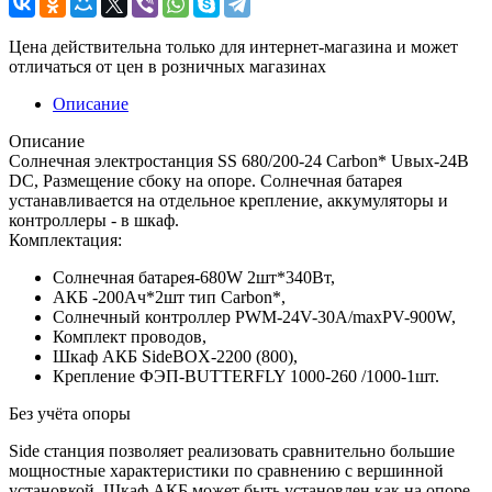
Цена действительна только для интернет-магазина и может
отличаться от цен в розничных магазинах
Описание
Описание
Солнечная электростанция SS 680/200-24 Carbon* Uвых-24В
DC, Размещение сбоку на опоре. Солнечная батарея
устанавливается на отдельное крепление, аккумуляторы и
контроллеры - в шкаф.
Комплектация:
Солнечная батарея-680W 2шт*340Вт,
АКБ -200Aч*2шт тип Carbon*,
Солнечный контроллер PWM-24V-30A/maxPV-900W,
Комплект проводов,
Шкаф АКБ SideBOX-2200 (800),
Крепление ФЭП-BUTTERFLY 1000-260 /1000-1шт.
Без учёта опоры
Side станция позволяет реализовать сравнительно большие
мощностные характеристики по сравнению с вершинной
установкой. Шкаф АКБ может быть установлен как на опоре,