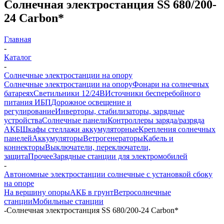
Солнечная электростанция SS 680/200-
24 Carbon*
Главная
-
Каталог
-
Солнечные электростанции на опору
Солнечные электростанции на опору
Фонари на солнечных
батареях
Светильники 12/24В
Источники бесперебойного
питания ИБП
Дорожное освещение и
регулирование
Инверторы, стабилизаторы, зарядные
устройства
Солнечные панели
Контроллеры заряда/разряда
АКБ
Шкафы стеллажи аккумуляторные
Крепления солнечных
панелей
Аккумуляторы
Ветрогенераторы
Кабель и
коннекторы
Выключатели, переключатели,
защита
Прочее
Зарядные станции для электромобилей
-
Автономные электростанции солнечные с установкой сбоку
на опоре
На вершину опоры
АКБ в грунт
Ветросолнечные
станции
Мобильные станции
-
Солнечная электростанция SS 680/200-24 Carbon*