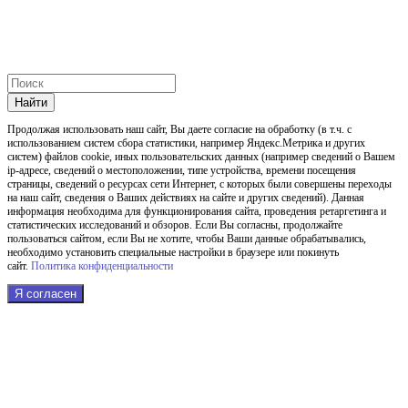
Найти
Продолжая использовать наш cайт, Вы даете согласие на обработку (в т.ч. с
использованием систем сбора статистики, например Яндекс.Метрика и других
систем) файлов cookie, иных пользовательских данных (например сведений о Вашем
ip-адресе, сведений о местоположении, типе устройства, времени посещения
страницы, сведений о ресурсах сети Интернет, с которых были совершены переходы
на наш сайт, сведения о Ваших действиях на сайте и других сведений). Данная
информация необходима для функционирования сайта, проведения ретаргетинга и
статистических исследований и обзоров. Если Вы согласны, продолжайте
пользоваться сайтом, если Вы не хотите, чтобы Ваши данные обрабатывались,
необходимо установить специальные настройки в браузере или покинуть
сайт.
Политика конфиденциальности
Я согласен