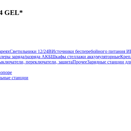
24 GEL*
ареях
Светильники 12/24В
Источники бесперебойного питания 
леры заряда/разряда АКБ
Шкафы стеллажи аккумуляторные
Креп
ыключатели, переключатели, защита
Прочее
Зарядные станции дл
 опоре
ьные станции