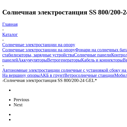
Солнечная электростанция SS 800/200-
Главная
-
Каталог
-
Солнечные электростанции на опору
Солнечные электростанции на опору
Фонари на солнечных бат
стабилизаторы, зарядные устройства
Солнечные панели
Контрол
панелей
Аккумуляторы
Ветрогенераторы
Кабель и коннекторы
В
-
Автономные электростанции солнечные с установкой сбоку на
На вершину опоры
АКБ в грунт
Ветросолнечные станции
Мобил
-
Солнечная электростанция SS 800/200-24 GEL*
Previous
Next