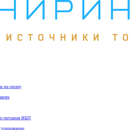
и на опору
ареях
го питания ИБП
гулирование