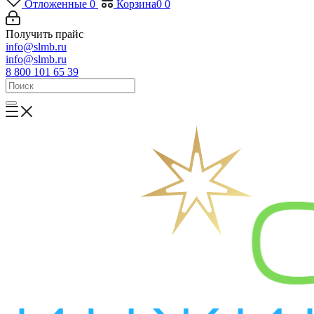
Отложенные
0
Корзина
0
0
Получить прайс
info@slmb.ru
info@slmb.ru
8 800 101 65 39