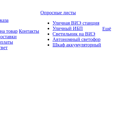
Опросные листы
каза
Уличная ВИЭ станция
Уличный ИБП
Ещё
на товар
Контакты
Светильник на ВИЭ
доставки
Автономный светофор
оплаты
Шкаф аккумуляторный
твет