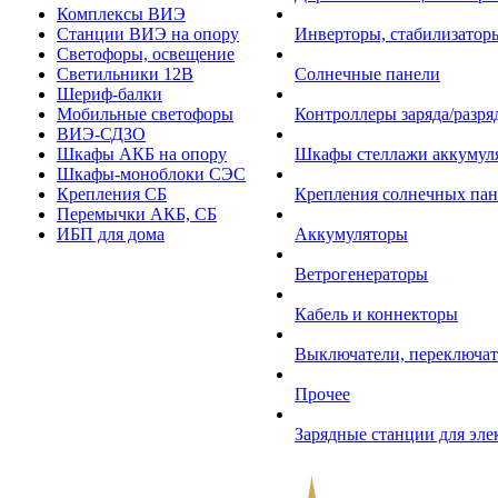
Комплексы ВИЭ
Станции ВИЭ на опору
Инверторы, стабилизаторы
Светофоры, освещение
Светильники 12В
Солнечные панели
Шериф-балки
Мобильные светофоры
Контроллеры заряда/разр
ВИЭ-СДЗО
Шкафы АКБ на опору
Шкафы стеллажи аккумул
Шкафы-моноблоки СЭС
Крепления СБ
Крепления солнечных пан
Перемычки АКБ, СБ
ИБП для дома
Аккумуляторы
Ветрогенераторы
Кабель и коннекторы
Выключатели, переключат
Прочее
Зарядные станции для эл