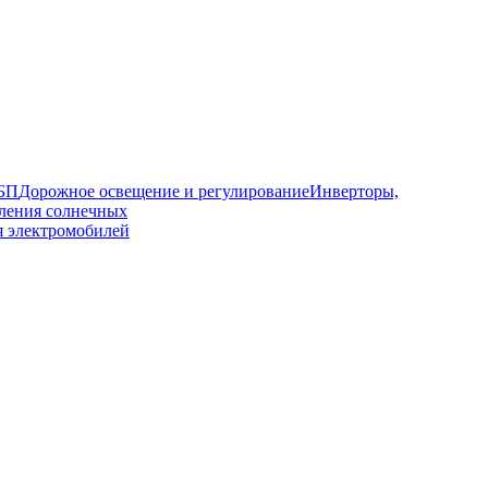
ИБП
Дорожное освещение и регулирование
Инверторы,
ления солнечных
я электромобилей