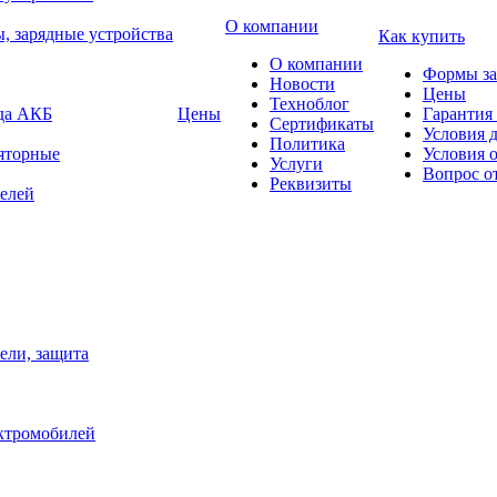
О компании
, зарядные устройства
Как купить
О компании
Формы за
Новости
Цены
Техноблог
яда АКБ
Цены
Гарантия 
Сертификаты
Условия 
Политика
яторные
Условия 
Услуги
Вопрос о
Реквизиты
елей
ели, защита
ектромобилей