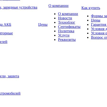
О компании
, зарядные устройства
Как купить
О компании
Формы за
Новости
Цены
Техноблог
яда АКБ
Цены
Гарантия 
Сертификаты
Условия 
Политика
яторные
Условия 
Услуги
Вопрос о
Реквизиты
елей
ели, защита
ектромобилей