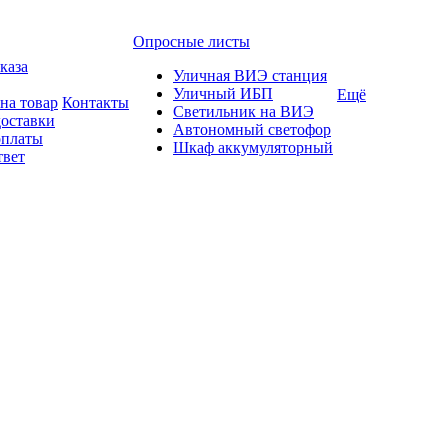
Опросные листы
каза
Уличная ВИЭ станция
Уличный ИБП
Ещё
на товар
Контакты
Светильник на ВИЭ
доставки
Автономный светофор
оплаты
Шкаф аккумуляторный
твет