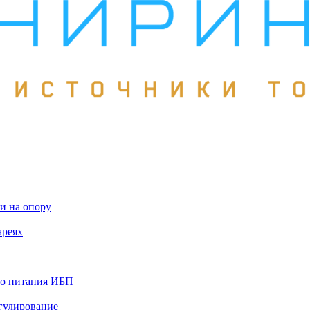
и на опору
ареях
го питания ИБП
гулирование