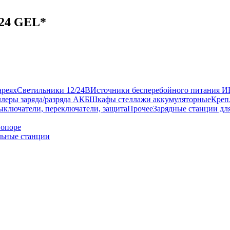
-24 GEL*
ареях
Светильники 12/24В
Источники бесперебойного питания 
леры заряда/разряда АКБ
Шкафы стеллажи аккумуляторные
Креп
ыключатели, переключатели, защита
Прочее
Зарядные станции дл
 опоре
ьные станции