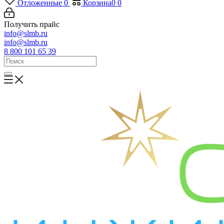
Отложенные
0
Корзина
0
0
Получить прайс
info@slmb.ru
info@slmb.ru
8 800 101 65 39