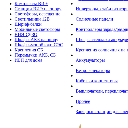
Комплексы ВИЭ
Станции ВИЭ на опору
Инверторы, стабилизаторы
Светофоры, освещение
Светильники 12В
Солнечные панели
Шериф-балки
Мобильные светофоры
Контроллеры заряда/разр
ВИЭ-СДЗО
Шкафы АКБ на опору
Шкафы стеллажи аккумул
Шкафы-моноблоки СЭС
Крепления СБ
Крепления солнечных пан
Перемычки АКБ, СБ
ИБП для дома
Аккумуляторы
Ветрогенераторы
Кабель и коннекторы
Выключатели, переключат
Прочее
Зарядные станции для эл