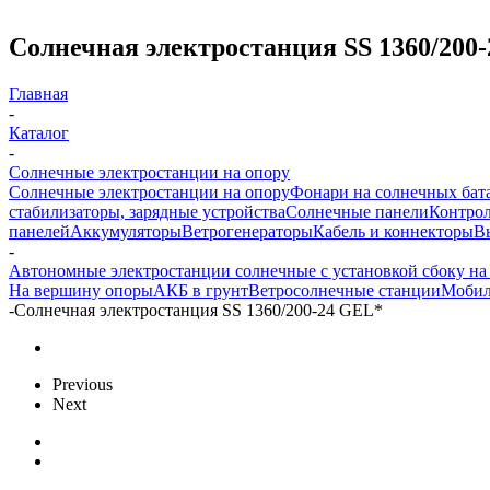
Солнечная электростанция SS 1360/200
Главная
-
Каталог
-
Солнечные электростанции на опору
Солнечные электростанции на опору
Фонари на солнечных бат
стабилизаторы, зарядные устройства
Солнечные панели
Контрол
панелей
Аккумуляторы
Ветрогенераторы
Кабель и коннекторы
В
-
Автономные электростанции солнечные с установкой сбоку на
На вершину опоры
АКБ в грунт
Ветросолнечные станции
Мобил
-
Солнечная электростанция SS 1360/200-24 GEL*
Previous
Next