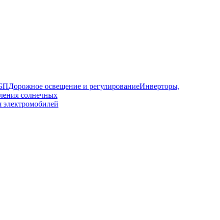
ИБП
Дорожное освещение и регулирование
Инверторы,
ления солнечных
я электромобилей