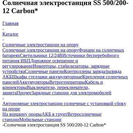
Солнечная электростанция SS 500/200-
12 Carbon*
Главная
-
Каталог
-
Солнечные электростанции на опору
Солнечные электростанции на опору
Фонари на солнечных
батареях
Светильники 12/24В
Источники бесперебойного
питания ИБП
Дорожное освещение и
регулирование
Инверторы, стабилизаторы, зарядные
устройства
Солнечные панели
Контроллеры заряда/разряда
АКБ
Шкафы стеллажи аккумуляторные
Крепления солнечных
панелей
Аккумуляторы
Ветрогенераторы
Кабель и
коннекторы
Выключатели, переключатели,
защита
Прочее
Зарядные станции для электромобилей
-
Автономные электростанции солнечные с установкой сбоку
на опоре
На вершину опоры
АКБ в грунт
Ветросолнечные
станции
Мобильные станции
-
Солнечная электростанция SS 500/200-12 Carbon*