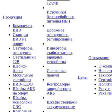
12/24В
Источники
бесперебойного
Продукция
питания ИБП
Комплексы
ВИЭ
Дорожное
Станции
освещение и
ВИЭ на
регулирование
опору
Светофоры,
Инверторы,
освещение
стабилизаторы,
Светильники
зарядные
О компании
12В
устройства
Шериф-
О комп
балки
Солнечные
Новост
Мобильные
панели
Техноб
Цены
светофоры
Сертиф
ВИЭ-СДЗО
Контроллеры
Полити
Шкафы АКБ
заряда/разряда
Услуги
на опору
АКБ
Реквиз
Шкафы-
моноблоки
Шкафы стеллажи
СЭС
аккумуляторные
Крепления