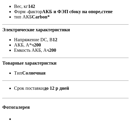
Вес, кг
142
Форм -фактор
АКБ и ФЭП сбоку на опоре,стене
тип АКБ
Carbon*
Электрические характеристики
Напряжение DC, В
12
АКБ, А*ч
200
Емкость АКБ, Ач
200
Товарные характеристки
Тип
Солнечная
Срок поставки
до 12 р дней
Фотогалерея