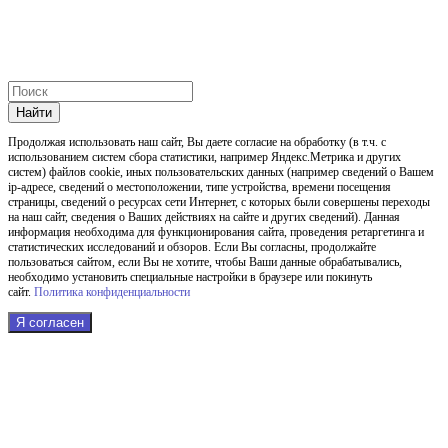
Найти
Продолжая использовать наш cайт, Вы даете согласие на обработку (в т.ч. с
использованием систем сбора статистики, например Яндекс.Метрика и других
систем) файлов cookie, иных пользовательских данных (например сведений о Вашем
ip-адресе, сведений о местоположении, типе устройства, времени посещения
страницы, сведений о ресурсах сети Интернет, с которых были совершены переходы
на наш сайт, сведения о Ваших действиях на сайте и других сведений). Данная
информация необходима для функционирования сайта, проведения ретаргетинга и
статистических исследований и обзоров. Если Вы согласны, продолжайте
пользоваться сайтом, если Вы не хотите, чтобы Ваши данные обрабатывались,
необходимо установить специальные настройки в браузере или покинуть
сайт.
Политика конфиденциальности
Я согласен