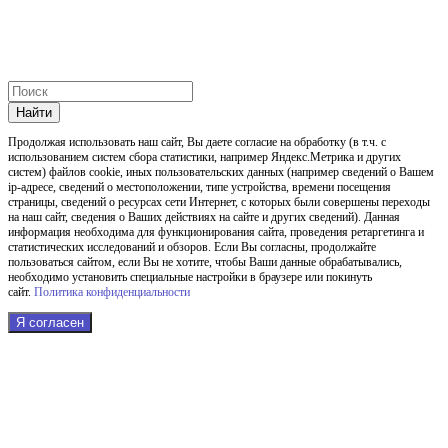
Найти
Продолжая использовать наш cайт, Вы даете согласие на обработку (в т.ч. с
использованием систем сбора статистики, например Яндекс.Метрика и других
систем) файлов cookie, иных пользовательских данных (например сведений о Вашем
ip-адресе, сведений о местоположении, типе устройства, времени посещения
страницы, сведений о ресурсах сети Интернет, с которых были совершены переходы
на наш сайт, сведения о Ваших действиях на сайте и других сведений). Данная
информация необходима для функционирования сайта, проведения ретаргетинга и
статистических исследований и обзоров. Если Вы согласны, продолжайте
пользоваться сайтом, если Вы не хотите, чтобы Ваши данные обрабатывались,
необходимо установить специальные настройки в браузере или покинуть
сайт.
Политика конфиденциальности
Я согласен