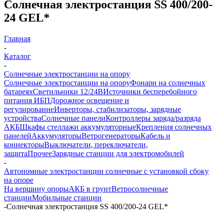
Солнечная электростанция SS 400/200-
24 GEL*
Главная
-
Каталог
-
Солнечные электростанции на опору
Солнечные электростанции на опору
Фонари на солнечных
батареях
Светильники 12/24В
Источники бесперебойного
питания ИБП
Дорожное освещение и
регулирование
Инверторы, стабилизаторы, зарядные
устройства
Солнечные панели
Контроллеры заряда/разряда
АКБ
Шкафы стеллажи аккумуляторные
Крепления солнечных
панелей
Аккумуляторы
Ветрогенераторы
Кабель и
коннекторы
Выключатели, переключатели,
защита
Прочее
Зарядные станции для электромобилей
-
Автономные электростанции солнечные с установкой сбоку
на опоре
На вершину опоры
АКБ в грунт
Ветросолнечные
станции
Мобильные станции
-
Солнечная электростанция SS 400/200-24 GEL*