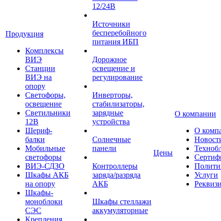
12/24В
Источники
бесперебойного
Продукция
питания ИБП
Комплексы
ВИЭ
Дорожное
Станции
освещение и
ВИЭ на
регулирование
опору
Светофоры,
Инверторы,
освещение
стабилизаторы,
Светильники
зарядные
О компании
12В
устройства
Шериф-
О комп
балки
Солнечные
Новост
Мобильные
панели
Техноб
Цены
светофоры
Сертиф
ВИЭ-СДЗО
Контроллеры
Полити
Шкафы АКБ
заряда/разряда
Услуги
на опору
АКБ
Реквиз
Шкафы-
моноблоки
Шкафы стеллажи
СЭС
аккумуляторные
Крепления