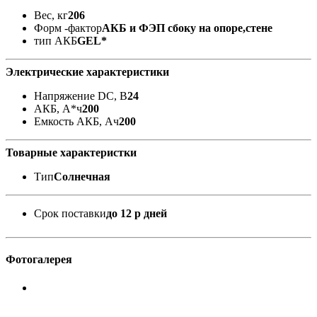
Вес, кг
206
Форм -фактор
АКБ и ФЭП сбоку на опоре,стене
тип АКБ
GEL*
Электрические характеристики
Напряжение DC, В
24
АКБ, А*ч
200
Емкость АКБ, Ач
200
Товарные характеристки
Тип
Солнечная
Срок поставки
до 12 р дней
Фотогалерея