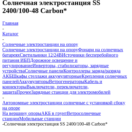
Солнечная электростанция SS
2400/100-48 Carbon*
Главная
-
Каталог
-
Солнечные электростанции на опору
Солнечные электростанции на опору
Фонари на солнечных
батареях
Светильники 12/24В
Источники бесперебойного
питания ИБП
Дорожное освещение и
регулирование
Инверторы, стабилизаторы, зарядные
устройства
Солнечные панели
Контроллеры заряда/разряда
АКБ
Шкафы стеллажи аккумуляторные
Крепления солнечных
панелей
Аккумуляторы
Ветрогенераторы
Кабель и
коннекторы
Выключатели, переключатели,
защита
Прочее
Зарядные станции для электромобилей
-
Автономные электростанции солнечные с установкой сбоку
на опоре
На вершину опоры
АКБ в грунт
Ветросолнечные
станции
Мобильные станции
-
Солнечная электростанция SS 2400/100-48 Carbon*