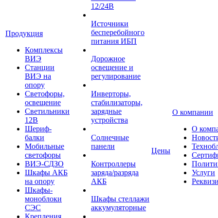
12/24В
Источники
бесперебойного
Продукция
питания ИБП
Комплексы
ВИЭ
Дорожное
Станции
освещение и
ВИЭ на
регулирование
опору
Светофоры,
Инверторы,
освещение
стабилизаторы,
Светильники
зарядные
О компании
12В
устройства
Шериф-
О комп
балки
Солнечные
Новост
Мобильные
панели
Техноб
Цены
светофоры
Сертиф
ВИЭ-СДЗО
Контроллеры
Полити
Шкафы АКБ
заряда/разряда
Услуги
на опору
АКБ
Реквиз
Шкафы-
моноблоки
Шкафы стеллажи
СЭС
аккумуляторные
Крепления