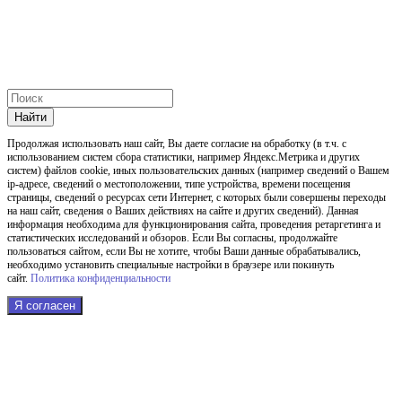
Найти
Продолжая использовать наш cайт, Вы даете согласие на обработку (в т.ч. с
использованием систем сбора статистики, например Яндекс.Метрика и других
систем) файлов cookie, иных пользовательских данных (например сведений о Вашем
ip-адресе, сведений о местоположении, типе устройства, времени посещения
страницы, сведений о ресурсах сети Интернет, с которых были совершены переходы
на наш сайт, сведения о Ваших действиях на сайте и других сведений). Данная
информация необходима для функционирования сайта, проведения ретаргетинга и
статистических исследований и обзоров. Если Вы согласны, продолжайте
пользоваться сайтом, если Вы не хотите, чтобы Ваши данные обрабатывались,
необходимо установить специальные настройки в браузере или покинуть
сайт.
Политика конфиденциальности
Я согласен