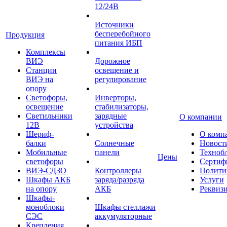
12/24В
Источники
бесперебойного
Продукция
питания ИБП
Комплексы
ВИЭ
Дорожное
Станции
освещение и
ВИЭ на
регулирование
опору
Светофоры,
Инверторы,
освещение
стабилизаторы,
Светильники
зарядные
О компании
12В
устройства
Шериф-
О комп
балки
Солнечные
Новост
Мобильные
панели
Техноб
Цены
светофоры
Сертиф
ВИЭ-СДЗО
Контроллеры
Полити
Шкафы АКБ
заряда/разряда
Услуги
на опору
АКБ
Реквиз
Шкафы-
моноблоки
Шкафы стеллажи
СЭС
аккумуляторные
Крепления