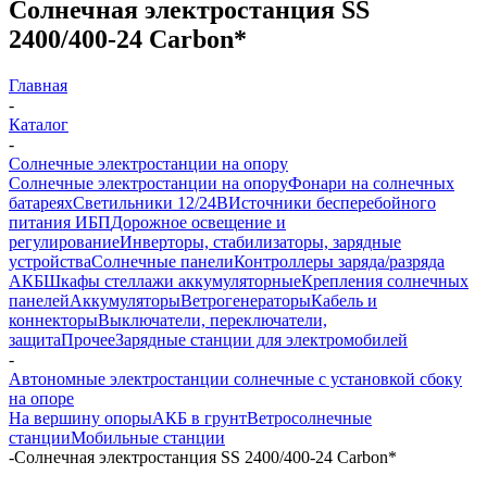
Солнечная электростанция SS
2400/400-24 Carbon*
Главная
-
Каталог
-
Солнечные электростанции на опору
Солнечные электростанции на опору
Фонари на солнечных
батареях
Светильники 12/24В
Источники бесперебойного
питания ИБП
Дорожное освещение и
регулирование
Инверторы, стабилизаторы, зарядные
устройства
Солнечные панели
Контроллеры заряда/разряда
АКБ
Шкафы стеллажи аккумуляторные
Крепления солнечных
панелей
Аккумуляторы
Ветрогенераторы
Кабель и
коннекторы
Выключатели, переключатели,
защита
Прочее
Зарядные станции для электромобилей
-
Автономные электростанции солнечные с установкой сбоку
на опоре
На вершину опоры
АКБ в грунт
Ветросолнечные
станции
Мобильные станции
-
Солнечная электростанция SS 2400/400-24 Carbon*