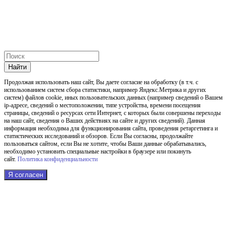
Найти
Продолжая использовать наш cайт, Вы даете согласие на обработку (в т.ч. с
использованием систем сбора статистики, например Яндекс.Метрика и других
систем) файлов cookie, иных пользовательских данных (например сведений о Вашем
ip-адресе, сведений о местоположении, типе устройства, времени посещения
страницы, сведений о ресурсах сети Интернет, с которых были совершены переходы
на наш сайт, сведения о Ваших действиях на сайте и других сведений). Данная
информация необходима для функционирования сайта, проведения ретаргетинга и
статистических исследований и обзоров. Если Вы согласны, продолжайте
пользоваться сайтом, если Вы не хотите, чтобы Ваши данные обрабатывались,
необходимо установить специальные настройки в браузере или покинуть
сайт.
Политика конфиденциальности
Я согласен