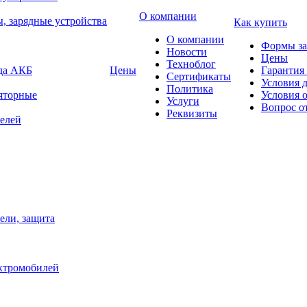
О компании
, зарядные устройства
Как купить
О компании
Формы за
Новости
Цены
Техноблог
яда АКБ
Цены
Гарантия 
Сертификаты
Условия 
Политика
яторные
Условия 
Услуги
Вопрос о
Реквизиты
елей
ели, защита
ектромобилей