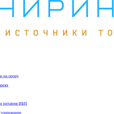
и на опору
ареях
го питания ИБП
гулирование