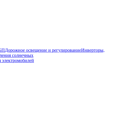
ИБП
Дорожное освещение и регулирование
Инверторы,
ления солнечных
я электромобилей