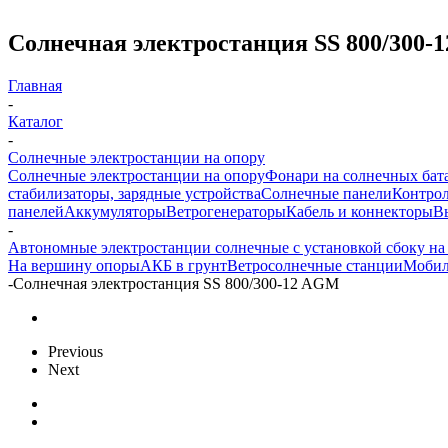
Солнечная электростанция SS 800/300-
Главная
-
Каталог
-
Солнечные электростанции на опору
Солнечные электростанции на опору
Фонари на солнечных бат
стабилизаторы, зарядные устройства
Солнечные панели
Контрол
панелей
Аккумуляторы
Ветрогенераторы
Кабель и коннекторы
В
-
Автономные электростанции солнечные с установкой сбоку на
На вершину опоры
АКБ в грунт
Ветросолнечные станции
Мобил
-
Солнечная электростанция SS 800/300-12 AGM
Previous
Next