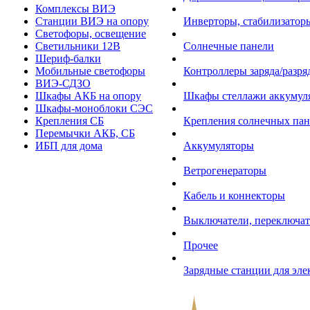
Комплексы ВИЭ
Станции ВИЭ на опору
Инверторы, стабилизаторы
Светофоры, освещение
Светильники 12В
Солнечные панели
Шериф-балки
Мобильные светофоры
Контроллеры заряда/разр
ВИЭ-СДЗО
Шкафы АКБ на опору
Шкафы стеллажи аккумул
Шкафы-моноблоки СЭС
Крепления СБ
Крепления солнечных пан
Перемычки АКБ, СБ
ИБП для дома
Аккумуляторы
Ветрогенераторы
Кабель и коннекторы
Выключатели, переключат
Прочее
Зарядные станции для эл