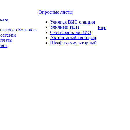
Опросные листы
каза
Уличная ВИЭ станция
Уличный ИБП
Ещё
на товар
Контакты
Светильник на ВИЭ
доставки
Автономный светофор
оплаты
Шкаф аккумуляторный
твет