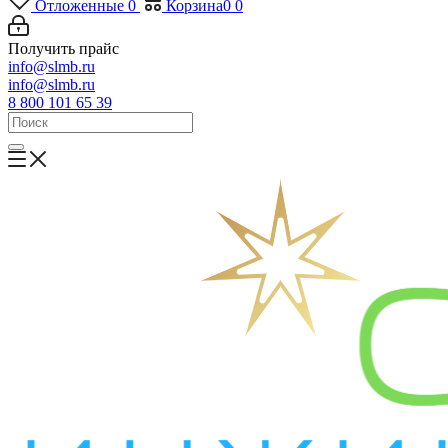
Отложенные
0
Корзина
0
0
Получить прайс
info@slmb.ru
info@slmb.ru
8 800 101 65 39