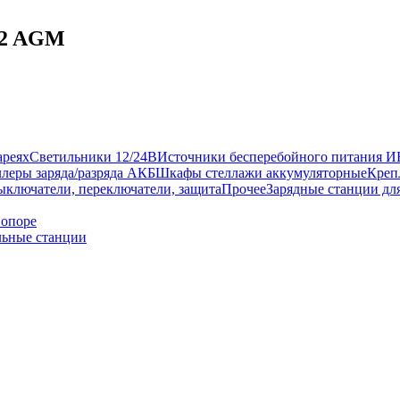
12 AGM
ареях
Светильники 12/24В
Источники бесперебойного питания 
леры заряда/разряда АКБ
Шкафы стеллажи аккумуляторные
Креп
ыключатели, переключатели, защита
Прочее
Зарядные станции дл
 опоре
ьные станции