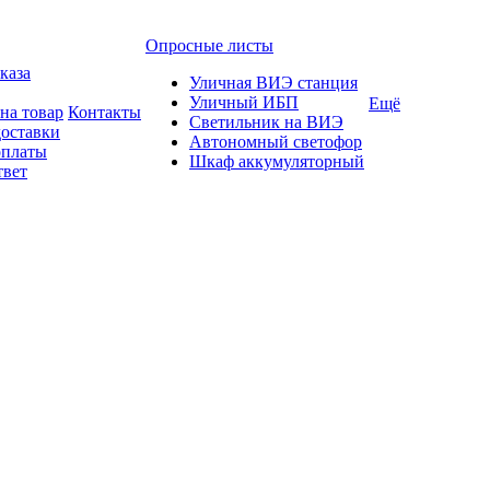
Опросные листы
каза
Уличная ВИЭ станция
Уличный ИБП
Ещё
на товар
Контакты
Светильник на ВИЭ
доставки
Автономный светофор
оплаты
Шкаф аккумуляторный
твет