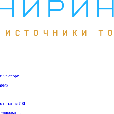
и на опору
ареях
го питания ИБП
гулирование