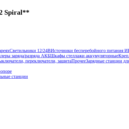
 Spiral**
ареях
Светильники 12/24В
Источники бесперебойного питания 
леры заряда/разряда АКБ
Шкафы стеллажи аккумуляторные
Креп
ыключатели, переключатели, защита
Прочее
Зарядные станции дл
 опоре
ьные станции