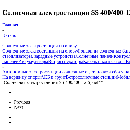
Солнечная электростанция SS 400/400-12
Главная
-
Каталог
-
Солнечные электростанции на опору
Солнечные электростанции на опору
Фонари на солнечных бат
стабилизаторы, зарядные устройства
Солнечные панели
Контрол
панелей
Аккумуляторы
Ветрогенераторы
Кабель и коннекторы
В
-
Автономные электростанции солнечные с установкой сбоку на
На вершину опоры
АКБ в грунт
Ветросолнечные станции
Мобил
-
Солнечная электростанция SS 400/400-12 Spiral**
Previous
Next