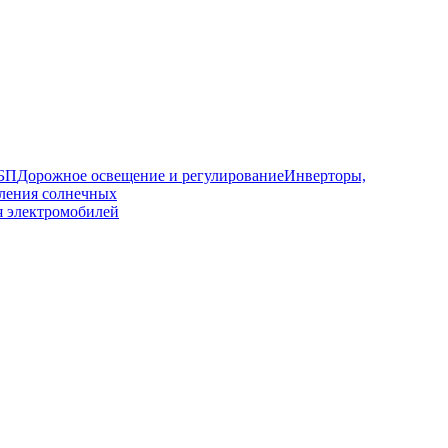
ИБП
Дорожное освещение и регулирование
Инверторы,
ления солнечных
я электромобилей