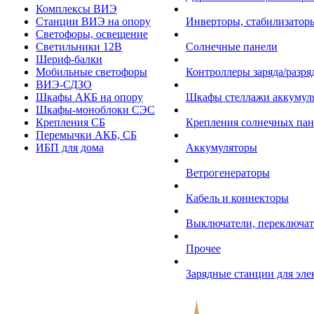
Комплексы ВИЭ
Станции ВИЭ на опору
Инверторы, стабилизаторы
Светофоры, освещение
Светильники 12В
Солнечные панели
Шериф-балки
Мобильные светофоры
Контроллеры заряда/разр
ВИЭ-СДЗО
Шкафы АКБ на опору
Шкафы стеллажи аккумул
Шкафы-моноблоки СЭС
Крепления СБ
Крепления солнечных пан
Перемычки АКБ, СБ
ИБП для дома
Аккумуляторы
Ветрогенераторы
Кабель и коннекторы
Выключатели, переключат
Прочее
Зарядные станции для эл