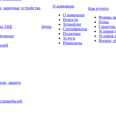
О компании
, зарядные устройства
Как купить
О компании
Формы за
Новости
Цены
Техноблог
яда АКБ
Цены
Гарантия 
Сертификаты
Условия 
Политика
яторные
Условия 
Услуги
Вопрос о
Реквизиты
елей
ели, защита
ектромобилей