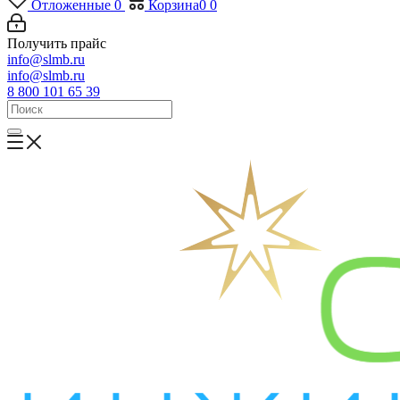
Отложенные
0
Корзина
0
0
Получить прайс
info@slmb.ru
info@slmb.ru
8 800 101 65 39