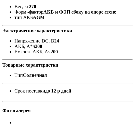
Вес, кг
270
Форм -фактор
АКБ и ФЭП сбоку на опоре,стене
тип АКБ
AGM
Электрические характеристики
Напряжение DC, В
24
АКБ, А*ч
200
Емкость АКБ, Ач
200
Товарные характеристки
Тип
Солнечная
Срок поставки
до 12 р дней
Фотогалерея