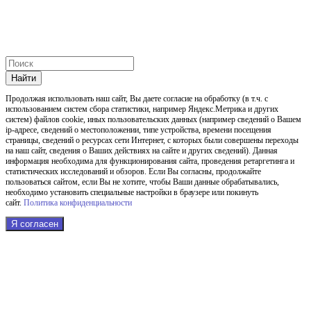
Найти
Продолжая использовать наш cайт, Вы даете согласие на обработку (в т.ч. с
использованием систем сбора статистики, например Яндекс.Метрика и других
систем) файлов cookie, иных пользовательских данных (например сведений о Вашем
ip-адресе, сведений о местоположении, типе устройства, времени посещения
страницы, сведений о ресурсах сети Интернет, с которых были совершены переходы
на наш сайт, сведения о Ваших действиях на сайте и других сведений). Данная
информация необходима для функционирования сайта, проведения ретаргетинга и
статистических исследований и обзоров. Если Вы согласны, продолжайте
пользоваться сайтом, если Вы не хотите, чтобы Ваши данные обрабатывались,
необходимо установить специальные настройки в браузере или покинуть
сайт.
Политика конфиденциальности
Я согласен