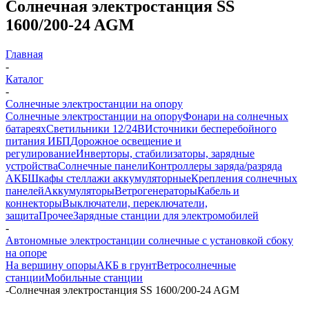
Солнечная электростанция SS
1600/200-24 AGM
Главная
-
Каталог
-
Солнечные электростанции на опору
Солнечные электростанции на опору
Фонари на солнечных
батареях
Светильники 12/24В
Источники бесперебойного
питания ИБП
Дорожное освещение и
регулирование
Инверторы, стабилизаторы, зарядные
устройства
Солнечные панели
Контроллеры заряда/разряда
АКБ
Шкафы стеллажи аккумуляторные
Крепления солнечных
панелей
Аккумуляторы
Ветрогенераторы
Кабель и
коннекторы
Выключатели, переключатели,
защита
Прочее
Зарядные станции для электромобилей
-
Автономные электростанции солнечные с установкой сбоку
на опоре
На вершину опоры
АКБ в грунт
Ветросолнечные
станции
Мобильные станции
-
Солнечная электростанция SS 1600/200-24 AGM