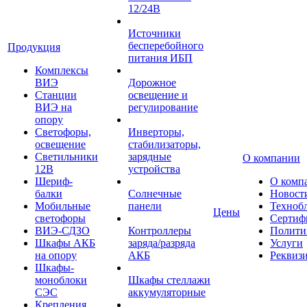
12/24В
Источники
бесперебойного
Продукция
питания ИБП
Комплексы
ВИЭ
Дорожное
Станции
освещение и
ВИЭ на
регулирование
опору
Светофоры,
Инверторы,
освещение
стабилизаторы,
Светильники
зарядные
О компании
12В
устройства
Шериф-
О комп
балки
Солнечные
Новост
Мобильные
панели
Техноб
Цены
светофоры
Сертиф
ВИЭ-СДЗО
Контроллеры
Полити
Шкафы АКБ
заряда/разряда
Услуги
на опору
АКБ
Реквиз
Шкафы-
моноблоки
Шкафы стеллажи
СЭС
аккумуляторные
Крепления