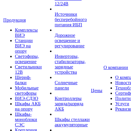
12/24В
Источники
бесперебойного
Продукция
питания ИБП
Комплексы
ВИЭ
Дорожное
Станции
освещение и
ВИЭ на
регулирование
опору
Светофоры,
Инверторы,
освещение
стабилизаторы,
Светильники
зарядные
О компании
12В
устройства
Шериф-
О комп
балки
Солнечные
Новост
Мобильные
панели
Техноб
Цены
светофоры
Сертиф
ВИЭ-СДЗО
Контроллеры
Полити
Шкафы АКБ
заряда/разряда
Услуги
на опору
АКБ
Реквиз
Шкафы-
моноблоки
Шкафы стеллажи
СЭС
аккумуляторные
Крепления