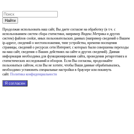
Найти
Продолжая использовать наш cайт, Вы даете согласие на обработку (в т.ч. с
использованием систем сбора статистики, например Яндекс.Метрика и других
систем) файлов cookie, иных пользовательских данных (например сведений о Вашем
ip-адресе, сведений о местоположении, типе устройства, времени посещения
страницы, сведений о ресурсах сети Интернет, с которых были совершены переходы
на наш сайт, сведения о Ваших действиях на сайте и других сведений). Данная
информация необходима для функционирования сайта, проведения ретаргетинга и
статистических исследований и обзоров. Если Вы согласны, продолжайте
пользоваться сайтом, если Вы не хотите, чтобы Ваши данные обрабатывались,
необходимо установить специальные настройки в браузере или покинуть
сайт.
Политика конфиденциальности
Я согласен