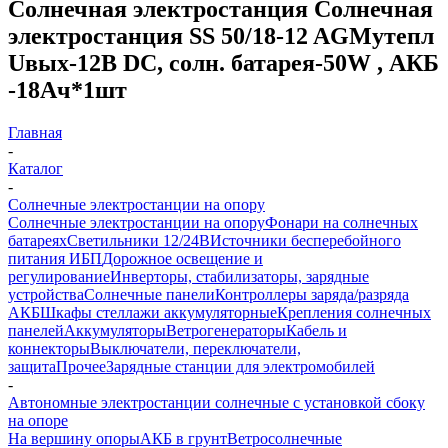
Солнечная электростанция Солнечная
электростанция SS 50/18-12 AGMутепл
Uвых-12В DC, солн. батарея-50W , АКБ
-18Aч*1шт
Главная
-
Каталог
-
Солнечные электростанции на опору
Солнечные электростанции на опору
Фонари на солнечных
батареях
Светильники 12/24В
Источники бесперебойного
питания ИБП
Дорожное освещение и
регулирование
Инверторы, стабилизаторы, зарядные
устройства
Солнечные панели
Контроллеры заряда/разряда
АКБ
Шкафы стеллажи аккумуляторные
Крепления солнечных
панелей
Аккумуляторы
Ветрогенераторы
Кабель и
коннекторы
Выключатели, переключатели,
защита
Прочее
Зарядные станции для электромобилей
-
Автономные электростанции солнечные с установкой сбоку
на опоре
На вершину опоры
АКБ в грунт
Ветросолнечные