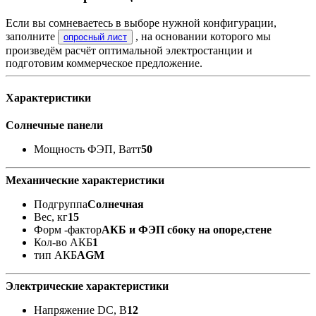
Если вы сомневаетесь в выборе нужной конфигурации,
заполните
, на основании которого мы
опросный лист
произведём расчёт оптимальной электростанции и
подготовим коммерческое предложение.
Характеристики
Солнечные панели
Мощность ФЭП, Ватт
50
Механические характеристики
Подгруппа
Солнечная
Вес, кг
15
Форм -фактор
АКБ и ФЭП сбоку на опоре,стене
Кол-во АКБ
1
тип АКБ
AGM
Электрические характеристики
Напряжение DC, В
12