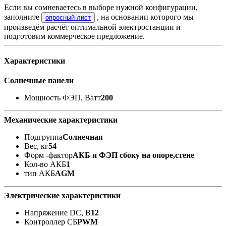
Если вы сомневаетесь в выборе нужной конфигурации,
заполните
, на основании которого мы
опросный лист
произведём расчёт оптимальной электростанции и
подготовим коммерческое предложение.
Характеристики
Солнечные панели
Мощность ФЭП, Ватт
200
Механические характеристики
Подгруппа
Солнечная
Вес, кг
54
Форм -фактор
АКБ и ФЭП сбоку на опоре,стене
Кол-во АКБ
1
тип АКБ
AGM
Электрические характеристики
Напряжение DC, В
12
Контроллер СБ
PWM