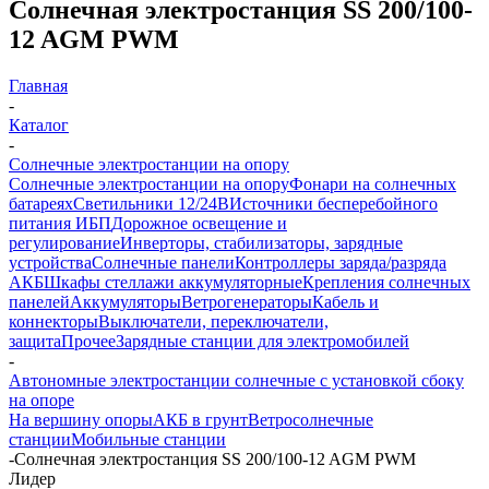
Солнечная электростанция SS 200/100-
12 AGM PWM
Главная
-
Каталог
-
Солнечные электростанции на опору
Солнечные электростанции на опору
Фонари на солнечных
батареях
Светильники 12/24В
Источники бесперебойного
питания ИБП
Дорожное освещение и
регулирование
Инверторы, стабилизаторы, зарядные
устройства
Солнечные панели
Контроллеры заряда/разряда
АКБ
Шкафы стеллажи аккумуляторные
Крепления солнечных
панелей
Аккумуляторы
Ветрогенераторы
Кабель и
коннекторы
Выключатели, переключатели,
защита
Прочее
Зарядные станции для электромобилей
-
Автономные электростанции солнечные с установкой сбоку
на опоре
На вершину опоры
АКБ в грунт
Ветросолнечные
станции
Мобильные станции
-
Солнечная электростанция SS 200/100-12 AGM PWM
Лидер