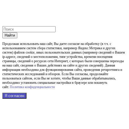
Найти
Продолжая использовать наш cайт, Вы даете согласие на обработку (в т.ч. с
использованием систем сбора статистики, например Яндекс.Метрика и других
систем) файлов cookie, иных пользовательских данных (например сведений о Вашем
ip-адресе, сведений о местоположении, типе устройства, времени посещения
страницы, сведений о ресурсах сети Интернет, с которых были совершены переходы
на наш сайт, сведения о Ваших действиях на сайте и других сведений). Данная
информация необходима для функционирования сайта, проведения ретаргетинга и
статистических исследований и обзоров. Если Вы согласны, продолжайте
пользоваться сайтом, если Вы не хотите, чтобы Ваши данные обрабатывались,
необходимо установить специальные настройки в браузере или покинуть
сайт.
Политика конфиденциальности
Я согласен