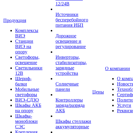
12/24В
Источники
бесперебойного
Продукция
питания ИБП
Комплексы
ВИЭ
Дорожное
Станции
освещение и
ВИЭ на
регулирование
опору
Светофоры,
Инверторы,
освещение
стабилизаторы,
Светильники
зарядные
О компании
12В
устройства
Шериф-
О комп
балки
Солнечные
Новост
Мобильные
панели
Техноб
Цены
светофоры
Сертиф
ВИЭ-СДЗО
Контроллеры
Полити
Шкафы АКБ
заряда/разряда
Услуги
на опору
АКБ
Реквиз
Шкафы-
моноблоки
Шкафы стеллажи
СЭС
аккумуляторные
Крепления