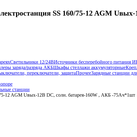
лектростанция SS 160/75-12 AGM Uвых-1
ареях
Светильники 12/24В
Источники бесперебойного питания 
леры заряда/разряда АКБ
Шкафы стеллажи аккумуляторные
Креп
ыключатели, переключатели, защита
Прочее
Зарядные станции дл
 опоре
ьные станции
/75-12 AGM Uвых-12В DC, солн. батарея-160W , АКБ -75Aч*1шт