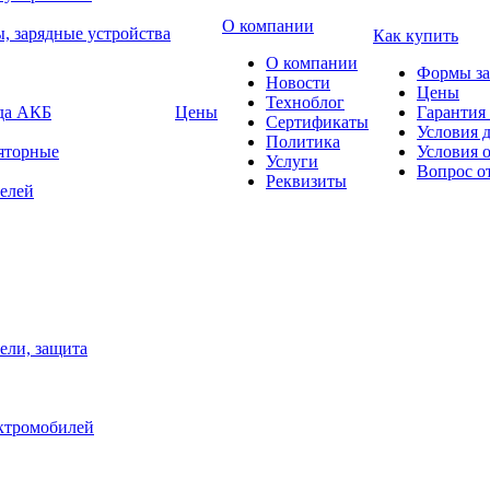
О компании
, зарядные устройства
Как купить
О компании
Формы за
Новости
Цены
Техноблог
яда АКБ
Цены
Гарантия 
Сертификаты
Условия 
Политика
яторные
Условия 
Услуги
Вопрос о
Реквизиты
елей
ели, защита
ектромобилей