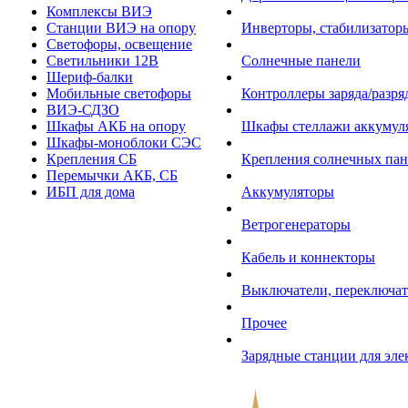
Комплексы ВИЭ
Станции ВИЭ на опору
Инверторы, стабилизаторы
Светофоры, освещение
Светильники 12В
Солнечные панели
Шериф-балки
Мобильные светофоры
Контроллеры заряда/разр
ВИЭ-СДЗО
Шкафы АКБ на опору
Шкафы стеллажи аккумул
Шкафы-моноблоки СЭС
Крепления СБ
Крепления солнечных пан
Перемычки АКБ, СБ
ИБП для дома
Аккумуляторы
Ветрогенераторы
Кабель и коннекторы
Выключатели, переключат
Прочее
Зарядные станции для эл