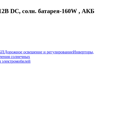
2В DC, солн. батарея-160W , АКБ
ИБП
Дорожное освещение и регулирование
Инверторы,
ления солнечных
я электромобилей