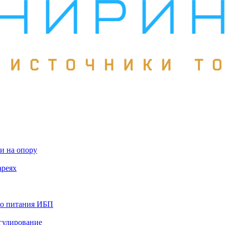
и на опору
ареях
го питания ИБП
гулирование