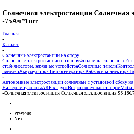
Солнечная электростанция Солнечная э
-75Aч*1шт
Главная
-
Каталог
-
Солнечные электростанции на опору
Солнечные электростанции на опору
Фонари на солнечных бат
стабилизаторы, зарядные устройства
Солнечные панели
Контрол
панелей
Аккумуляторы
Ветрогенераторы
Кабель и коннекторы
В
-
Автономные электростанции солнечные с установкой сбоку на
На вершину опоры
АКБ в грунт
Ветросолнечные станции
Мобил
-
Солнечная электростанция Солнечная электростанция SS 160
Previous
Next