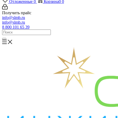
Отложенные
0
Корзина
0
0
Получить прайс
info@slmb.ru
info@slmb.ru
8 800 101 65 39