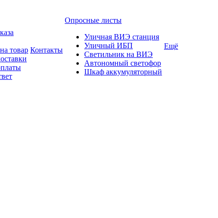
Опросные листы
каза
Уличная ВИЭ станция
Уличный ИБП
Ещё
на товар
Контакты
Светильник на ВИЭ
доставки
Автономный светофор
оплаты
Шкаф аккумуляторный
твет