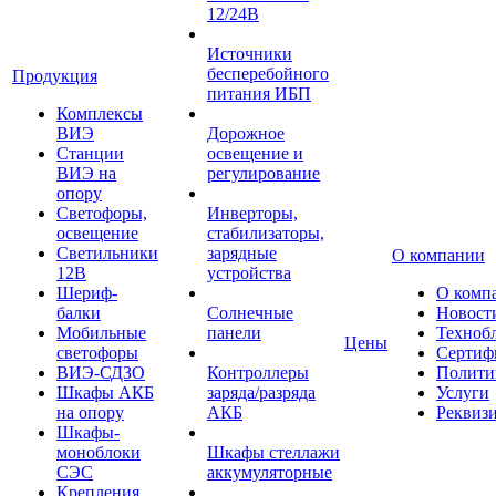
12/24В
Источники
бесперебойного
Продукция
питания ИБП
Комплексы
ВИЭ
Дорожное
Станции
освещение и
ВИЭ на
регулирование
опору
Светофоры,
Инверторы,
освещение
стабилизаторы,
Светильники
зарядные
О компании
12В
устройства
Шериф-
О комп
балки
Солнечные
Новост
Мобильные
панели
Техноб
Цены
светофоры
Сертиф
ВИЭ-СДЗО
Контроллеры
Полити
Шкафы АКБ
заряда/разряда
Услуги
на опору
АКБ
Реквиз
Шкафы-
моноблоки
Шкафы стеллажи
СЭС
аккумуляторные
Крепления