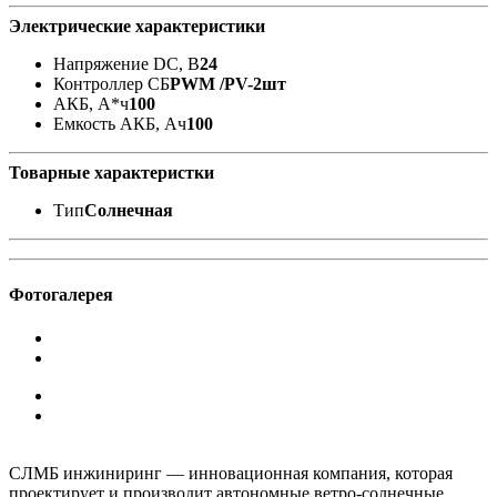
Электрические характеристики
Напряжение DC, В
24
Контроллер СБ
PWM /PV-2шт
АКБ, А*ч
100
Емкость АКБ, Ач
100
Товарные характеристки
Тип
Солнечная
Фотогалерея
СЛМБ инжиниринг — инновационная компания, которая
проектирует и производит автономные ветро‑солнечные