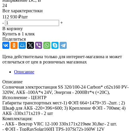
Напряжение DC, В
24
Все характеристики
112 930
₽
/шт
-
+
В корзину
Купить в 1 клик
Поделиться
Цена действительна только для интернет-магазина и может
отличаться от цен в розничных магазинах
Описание
Описание
Солнечная электростанция SS 320/100-24 Carbon* сб2x160 PV-
320W, АКБ -100А*ч 24V, Энергия - 2000Вт*ч (+20С),
Исполнение - ЦЕНТР
Габариты транспортных мест-1) ФЭП 664×1479×35 -2шт. ; 2)
Шкаф для АКБ -220×396×600; 3) Крепление ФЭП - 700мм; 4)
АКБ -330x171x219 - 2 шт
Комплектация:
- АКБ - Вектор VRC 12-100 330x171x219мм 30,8кг- 2 шт.
- ФЭП - TopRaySolar160П TPS-107S(72)-160W 12V