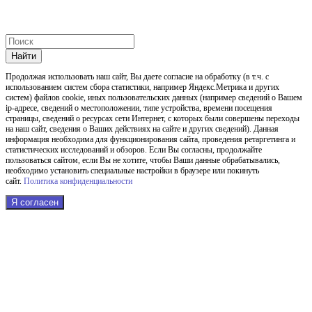
Найти
Продолжая использовать наш cайт, Вы даете согласие на обработку (в т.ч. с
использованием систем сбора статистики, например Яндекс.Метрика и других
систем) файлов cookie, иных пользовательских данных (например сведений о Вашем
ip-адресе, сведений о местоположении, типе устройства, времени посещения
страницы, сведений о ресурсах сети Интернет, с которых были совершены переходы
на наш сайт, сведения о Ваших действиях на сайте и других сведений). Данная
информация необходима для функционирования сайта, проведения ретаргетинга и
статистических исследований и обзоров. Если Вы согласны, продолжайте
пользоваться сайтом, если Вы не хотите, чтобы Ваши данные обрабатывались,
необходимо установить специальные настройки в браузере или покинуть
сайт.
Политика конфиденциальности
Я согласен