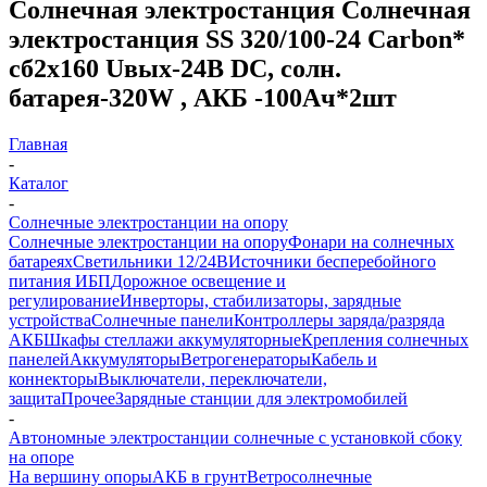
Солнечная электростанция Солнечная
электростанция SS 320/100-24 Carbon*
сб2x160 Uвых-24В DC, солн.
батарея-320W , АКБ -100Aч*2шт
Главная
-
Каталог
-
Солнечные электростанции на опору
Солнечные электростанции на опору
Фонари на солнечных
батареях
Светильники 12/24В
Источники бесперебойного
питания ИБП
Дорожное освещение и
регулирование
Инверторы, стабилизаторы, зарядные
устройства
Солнечные панели
Контроллеры заряда/разряда
АКБ
Шкафы стеллажи аккумуляторные
Крепления солнечных
панелей
Аккумуляторы
Ветрогенераторы
Кабель и
коннекторы
Выключатели, переключатели,
защита
Прочее
Зарядные станции для электромобилей
-
Автономные электростанции солнечные с установкой сбоку
на опоре
На вершину опоры
АКБ в грунт
Ветросолнечные