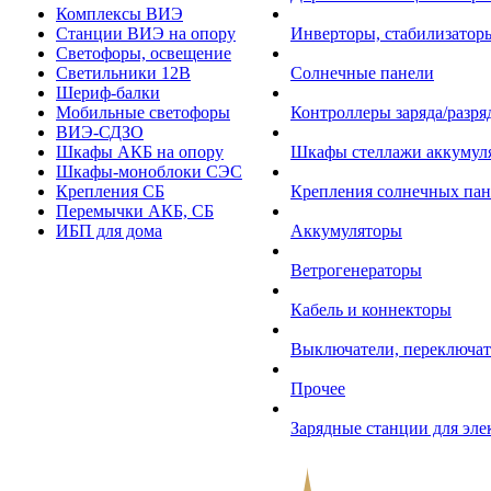
Комплексы ВИЭ
Станции ВИЭ на опору
Инверторы, стабилизаторы
Светофоры, освещение
Светильники 12В
Солнечные панели
Шериф-балки
Мобильные светофоры
Контроллеры заряда/разр
ВИЭ-СДЗО
Шкафы АКБ на опору
Шкафы стеллажи аккумул
Шкафы-моноблоки СЭС
Крепления СБ
Крепления солнечных пан
Перемычки АКБ, СБ
ИБП для дома
Аккумуляторы
Ветрогенераторы
Кабель и коннекторы
Выключатели, переключат
Прочее
Зарядные станции для эл