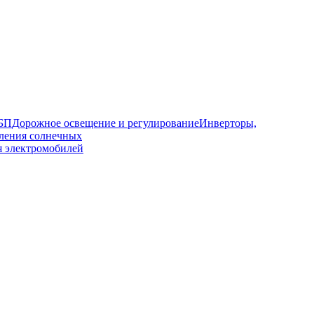
ИБП
Дорожное освещение и регулирование
Инверторы,
ления солнечных
я электромобилей