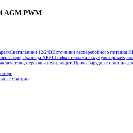
0-24 AGM PWM
ареях
Светильники 12/24В
Источники бесперебойного питания 
леры заряда/разряда АКБ
Шкафы стеллажи аккумуляторные
Креп
ыключатели, переключатели, защита
Прочее
Зарядные станции дл
 опоре
ьные станции