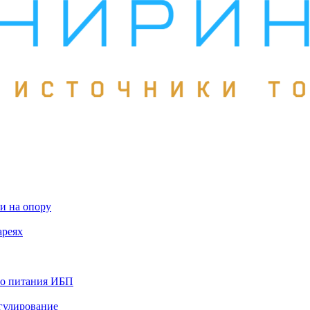
и на опору
ареях
го питания ИБП
гулирование