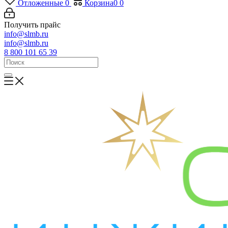
Отложенные
0
Корзина
0
0
Получить прайс
info@slmb.ru
info@slmb.ru
8 800 101 65 39