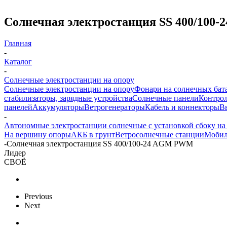
Солнечная электростанция SS 400/10
Главная
-
Каталог
-
Солнечные электростанции на опору
Солнечные электростанции на опору
Фонари на солнечных бат
стабилизаторы, зарядные устройства
Солнечные панели
Контрол
панелей
Аккумуляторы
Ветрогенераторы
Кабель и коннекторы
В
-
Автономные электростанции солнечные с установкой сбоку на
На вершину опоры
АКБ в грунт
Ветросолнечные станции
Мобил
-
Солнечная электростанция SS 400/100-24 AGM PWM
Лидер
СВОЁ
Previous
Next