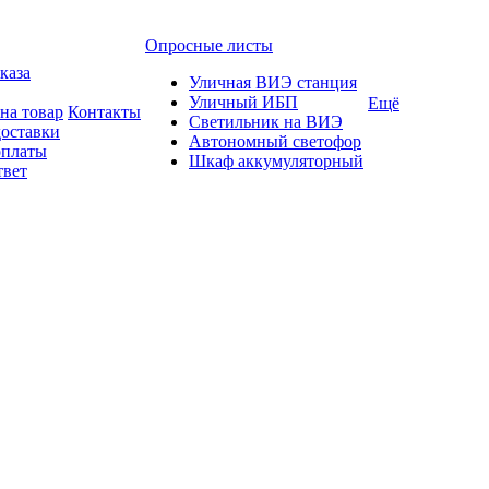
Опросные листы
каза
Уличная ВИЭ станция
Уличный ИБП
Ещё
на товар
Контакты
Светильник на ВИЭ
доставки
Автономный светофор
оплаты
Шкаф аккумуляторный
твет