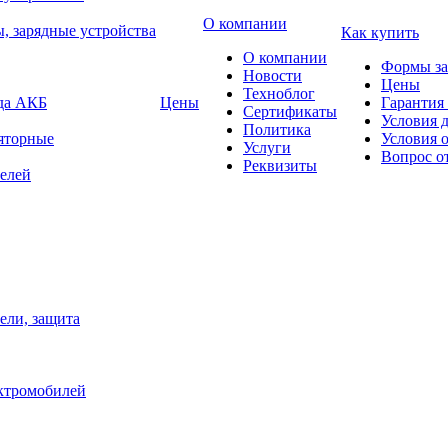
О компании
, зарядные устройства
Как купить
О компании
Формы за
Новости
Цены
Техноблог
яда АКБ
Цены
Гарантия 
Сертификаты
Условия 
Политика
яторные
Условия 
Услуги
Вопрос о
Реквизиты
елей
ели, защита
ектромобилей