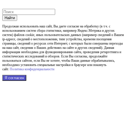
Найти
Продолжая использовать наш cайт, Вы даете согласие на обработку (в т.ч. с
использованием систем сбора статистики, например Яндекс.Метрика и других
систем) файлов cookie, иных пользовательских данных (например сведений о Вашем
ip-адресе, сведений о местоположении, типе устройства, времени посещения
страницы, сведений о ресурсах сети Интернет, с которых были совершены переходы
на наш сайт, сведения о Ваших действиях на сайте и других сведений). Данная
информация необходима для функционирования сайта, проведения ретаргетинга и
статистических исследований и обзоров. Если Вы согласны, продолжайте
пользоваться сайтом, если Вы не хотите, чтобы Ваши данные обрабатывались,
необходимо установить специальные настройки в браузере или покинуть
сайт.
Политика конфиденциальности
Я согласен