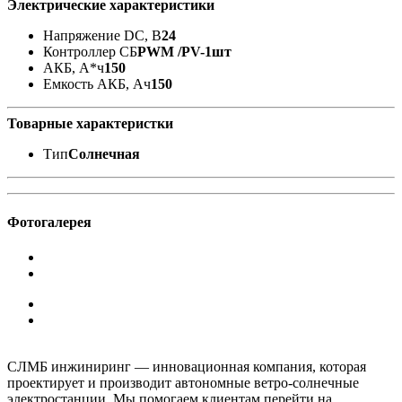
Электрические характеристики
Напряжение DC, В
24
Контроллер СБ
PWM /PV-1шт
АКБ, А*ч
150
Емкость АКБ, Ач
150
Товарные характеристки
Тип
Солнечная
Фотогалерея
СЛМБ инжиниринг — инновационная компания, которая
проектирует и производит автономные ветро‑солнечные
электростанции. Мы помогаем клиентам перейти на