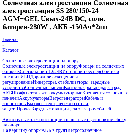
Солнечная электростанция Солнечная
электростанция SS 280/150-24
AGM+GEL Uвых-24В DC, солн.
батарея-280W , АКБ -150Aч*2шт
Главная
-
Каталог
-
Солнечные электростанции на опору
Солнечные электростанции на опору
Фонари на солнечных
батареях
Светильники 12/24В
Источники бесперебойного
питания ИБП
Дорожное освещение и
регулирование
Инверторы, стабилизаторы, зарядные
устройства
Солнечные панели
Контроллеры заряда/разряда
АКБ
Шкафы стеллажи аккумуляторные
Крепления солнечных
панелей
Аккумуляторы
Ветрогенераторы
Кабель и
коннекторы
Выключатели, переключатели,
защита
Прочее
Зарядные станции для электромобилей
-
Автономные электростанции солнечные с установкой сбоку
на опоре
На вершину опоры
АКБ в грунт
Ветросолнечные