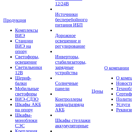
12/24В
Источники
бесперебойного
Продукция
питания ИБП
Комплексы
ВИЭ
Дорожное
Станции
освещение и
ВИЭ на
регулирование
опору
Светофоры,
Инверторы,
освещение
стабилизаторы,
Светильники
зарядные
О компании
12В
устройства
Шериф-
О комп
балки
Солнечные
Новост
Мобильные
панели
Техноб
Цены
светофоры
Сертиф
ВИЭ-СДЗО
Контроллеры
Полити
Шкафы АКБ
заряда/разряда
Услуги
на опору
АКБ
Реквиз
Шкафы-
моноблоки
Шкафы стеллажи
СЭС
аккумуляторные
Крепления