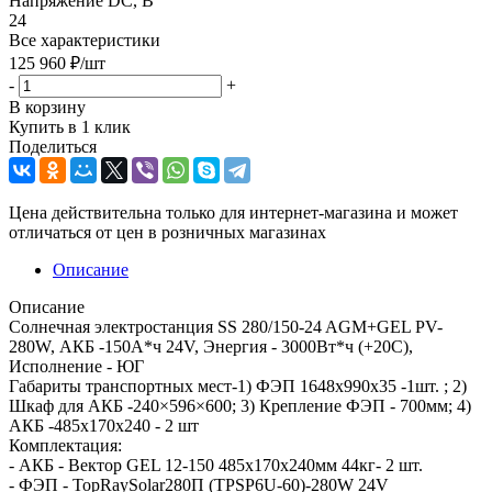
Напряжение DC, В
24
Все характеристики
125 960
₽
/шт
-
+
В корзину
Купить в 1 клик
Поделиться
Цена действительна только для интернет-магазина и может
отличаться от цен в розничных магазинах
Описание
Описание
Солнечная электростанция SS 280/150-24 AGM+GEL PV-
280W, АКБ -150А*ч 24V, Энергия - 3000Вт*ч (+20С),
Исполнение - ЮГ
Габариты транспортных мест-1) ФЭП 1648x990x35 -1шт. ; 2)
Шкаф для АКБ -240×596×600; 3) Крепление ФЭП - 700мм; 4)
АКБ -485x170x240 - 2 шт
Комплектация:
- АКБ - Вектор GEL 12-150 485x170x240мм 44кг- 2 шт.
- ФЭП - TopRaySolar280П (TPSP6U-60)-280W 24V