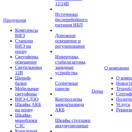
12/24В
Источники
бесперебойного
Продукция
питания ИБП
Комплексы
ВИЭ
Дорожное
Станции
освещение и
ВИЭ на
регулирование
опору
Светофоры,
Инверторы,
освещение
стабилизаторы,
Светильники
зарядные
О компании
12В
устройства
Шериф-
О комп
балки
Солнечные
Новост
Мобильные
панели
Техноб
Цены
светофоры
Сертиф
ВИЭ-СДЗО
Контроллеры
Полити
Шкафы АКБ
заряда/разряда
Услуги
на опору
АКБ
Реквиз
Шкафы-
моноблоки
Шкафы стеллажи
СЭС
аккумуляторные
Крепления