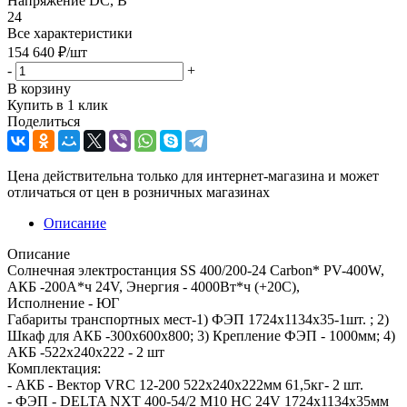
Напряжение DC, В
24
Все характеристики
154 640
₽
/шт
-
+
В корзину
Купить в 1 клик
Поделиться
Цена действительна только для интернет-магазина и может
отличаться от цен в розничных магазинах
Описание
Описание
Солнечная электростанция SS 400/200-24 Carbon* PV-400W,
АКБ -200А*ч 24V, Энергия - 4000Вт*ч (+20С),
Исполнение - ЮГ
Габариты транспортных мест-1) ФЭП 1724х1134x35-1шт. ; 2)
Шкаф для АКБ -300х600х800; 3) Крепление ФЭП - 1000мм; 4)
АКБ -522x240x222 - 2 шт
Комплектация:
- АКБ - Вектор VRC 12-200 522x240x222мм 61,5кг- 2 шт.
- ФЭП - DELTA NXT 400-54/2 M10 HC 24V 1724х1134x35мм