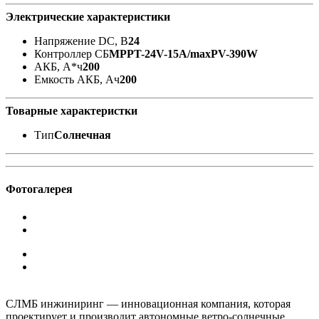
Электрические характеристики
Напряжение DC, В
24
Контроллер СБ
MPPT-24V-15A/maxPV-390W
АКБ, А*ч
200
Емкость АКБ, Ач
200
Товарные характеристки
Тип
Солнечная
Фотогалерея
СЛМБ инжиниринг — инновационная компания, которая
проектирует и производит автономные ветро‑солнечные