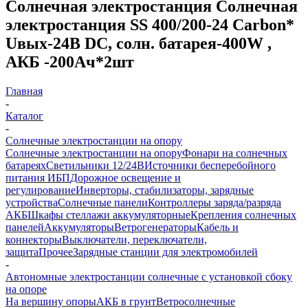
Солнечная электростанция Солнечная
электростанция SS 400/200-24 Carbon*
Uвых-24В DC, солн. батарея-400W ,
АКБ -200Aч*2шт
Главная
-
Каталог
-
Солнечные электростанции на опору
Солнечные электростанции на опору
Фонари на солнечных
батареях
Светильники 12/24В
Источники бесперебойного
питания ИБП
Дорожное освещение и
регулирование
Инверторы, стабилизаторы, зарядные
устройства
Солнечные панели
Контроллеры заряда/разряда
АКБ
Шкафы стеллажи аккумуляторные
Крепления солнечных
панелей
Аккумуляторы
Ветрогенераторы
Кабель и
коннекторы
Выключатели, переключатели,
защита
Прочее
Зарядные станции для электромобилей
-
Автономные электростанции солнечные с установкой сбоку
на опоре
На вершину опоры
АКБ в грунт
Ветросолнечные