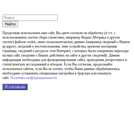
Найти
Продолжая использовать наш cайт, Вы даете согласие на обработку (в т.ч. с
использованием систем сбора статистики, например Яндекс.Метрика и других
систем) файлов cookie, иных пользовательских данных (например сведений о Вашем
ip-адресе, сведений о местоположении, типе устройства, времени посещения
страницы, сведений о ресурсах сети Интернет, с которых были совершены переходы
на наш сайт, сведения о Ваших действиях на сайте и других сведений). Данная
информация необходима для функционирования сайта, проведения ретаргетинга и
статистических исследований и обзоров. Если Вы согласны, продолжайте
пользоваться сайтом, если Вы не хотите, чтобы Ваши данные обрабатывались,
необходимо установить специальные настройки в браузере или покинуть
сайт.
Политика конфиденциальности
Я согласен