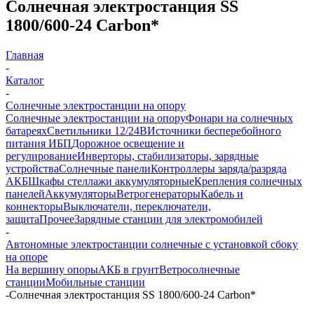
Солнечная электростанция SS
1800/600-24 Carbon*
Главная
-
Каталог
-
Солнечные электростанции на опору
Солнечные электростанции на опору
Фонари на солнечных
батареях
Светильники 12/24В
Источники бесперебойного
питания ИБП
Дорожное освещение и
регулирование
Инверторы, стабилизаторы, зарядные
устройства
Солнечные панели
Контроллеры заряда/разряда
АКБ
Шкафы стеллажи аккумуляторные
Крепления солнечных
панелей
Аккумуляторы
Ветрогенераторы
Кабель и
коннекторы
Выключатели, переключатели,
защита
Прочее
Зарядные станции для электромобилей
-
Автономные электростанции солнечные с установкой сбоку
на опоре
На вершину опоры
АКБ в грунт
Ветросолнечные
станции
Мобильные станции
-
Солнечная электростанция SS 1800/600-24 Carbon*