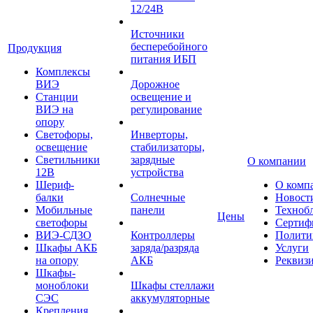
12/24В
Источники
бесперебойного
Продукция
питания ИБП
Комплексы
ВИЭ
Дорожное
Станции
освещение и
ВИЭ на
регулирование
опору
Светофоры,
Инверторы,
освещение
стабилизаторы,
Светильники
зарядные
О компании
12В
устройства
Шериф-
О комп
балки
Солнечные
Новост
Мобильные
панели
Техноб
Цены
светофоры
Сертиф
ВИЭ-СДЗО
Контроллеры
Полити
Шкафы АКБ
заряда/разряда
Услуги
на опору
АКБ
Реквиз
Шкафы-
моноблоки
Шкафы стеллажи
СЭС
аккумуляторные
Крепления