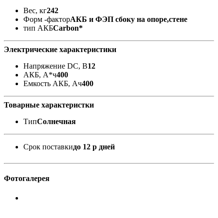
Вес, кг
242
Форм -фактор
АКБ и ФЭП сбоку на опоре,стене
тип АКБ
Carbon*
Электрические характеристики
Напряжение DC, В
12
АКБ, А*ч
400
Емкость АКБ, Ач
400
Товарные характеристки
Тип
Солнечная
Срок поставки
до 12 р дней
Фотогалерея