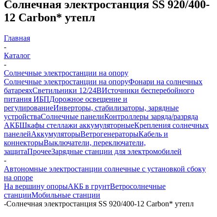
Солнечная электростанция SS 920/400-
12 Carbon* утепл
Главная
-
Каталог
-
Солнечные электростанции на опору
Солнечные электростанции на опору
Фонари на солнечных
батареях
Светильники 12/24В
Источники бесперебойного
питания ИБП
Дорожное освещение и
регулирование
Инверторы, стабилизаторы, зарядные
устройства
Солнечные панели
Контроллеры заряда/разряда
АКБ
Шкафы стеллажи аккумуляторные
Крепления солнечных
панелей
Аккумуляторы
Ветрогенераторы
Кабель и
коннекторы
Выключатели, переключатели,
защита
Прочее
Зарядные станции для электромобилей
-
Автономные электростанции солнечные с установкой сбоку
на опоре
На вершину опоры
АКБ в грунт
Ветросолнечные
станции
Мобильные станции
-
Солнечная электростанция SS 920/400-12 Carbon* утепл