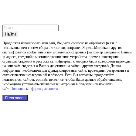
Найти
Продолжая использовать наш cайт, Вы даете согласие на обработку (в т.ч. с
использованием систем сбора статистики, например Яндекс.Метрика и других
систем) файлов cookie, иных пользовательских данных (например сведений о Вашем
ip-адресе, сведений о местоположении, типе устройства, времени посещения
страницы, сведений о ресурсах сети Интернет, с которых были совершены переходы
на наш сайт, сведения о Ваших действиях на сайте и других сведений). Данная
информация необходима для функционирования сайта, проведения ретаргетинга и
статистических исследований и обзоров. Если Вы согласны, продолжайте
пользоваться сайтом, если Вы не хотите, чтобы Ваши данные обрабатывались,
необходимо установить специальные настройки в браузере или покинуть
сайт.
Политика конфиденциальности
Я согласен