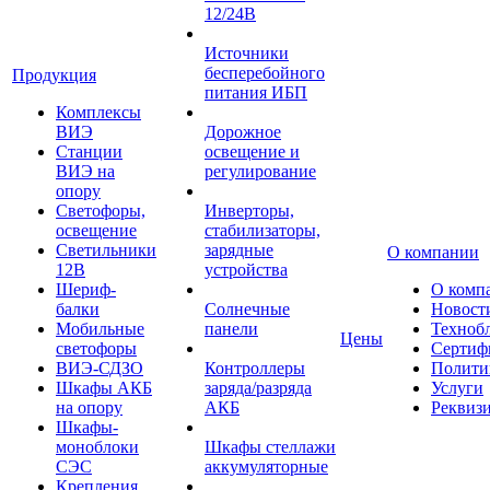
12/24В
Источники
бесперебойного
Продукция
питания ИБП
Комплексы
ВИЭ
Дорожное
Станции
освещение и
ВИЭ на
регулирование
опору
Светофоры,
Инверторы,
освещение
стабилизаторы,
Светильники
зарядные
О компании
12В
устройства
Шериф-
О комп
балки
Солнечные
Новост
Мобильные
панели
Техноб
Цены
светофоры
Сертиф
ВИЭ-СДЗО
Контроллеры
Полити
Шкафы АКБ
заряда/разряда
Услуги
на опору
АКБ
Реквиз
Шкафы-
моноблоки
Шкафы стеллажи
СЭС
аккумуляторные
Крепления