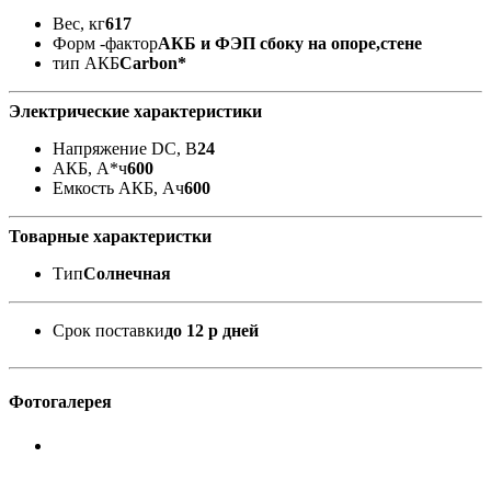
Вес, кг
617
Форм -фактор
АКБ и ФЭП сбоку на опоре,стене
тип АКБ
Carbon*
Электрические характеристики
Напряжение DC, В
24
АКБ, А*ч
600
Емкость АКБ, Ач
600
Товарные характеристки
Тип
Солнечная
Срок поставки
до 12 р дней
Фотогалерея