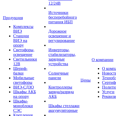
12/24В
Источники
бесперебойного
Продукция
питания ИБП
Комплексы
ВИЭ
Дорожное
Станции
освещение и
ВИЭ на
регулирование
опору
Светофоры,
Инверторы,
освещение
стабилизаторы,
Светильники
зарядные
О компании
12В
устройства
Шериф-
О комп
балки
Солнечные
Новост
Мобильные
панели
Техноб
Цены
светофоры
Сертиф
ВИЭ-СДЗО
Контроллеры
Полити
Шкафы АКБ
заряда/разряда
Услуги
на опору
АКБ
Реквиз
Шкафы-
моноблоки
Шкафы стеллажи
СЭС
аккумуляторные
Крепления