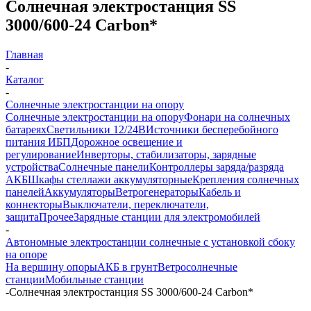
Солнечная электростанция SS
3000/600-24 Carbon*
Главная
-
Каталог
-
Солнечные электростанции на опору
Солнечные электростанции на опору
Фонари на солнечных
батареях
Светильники 12/24В
Источники бесперебойного
питания ИБП
Дорожное освещение и
регулирование
Инверторы, стабилизаторы, зарядные
устройства
Солнечные панели
Контроллеры заряда/разряда
АКБ
Шкафы стеллажи аккумуляторные
Крепления солнечных
панелей
Аккумуляторы
Ветрогенераторы
Кабель и
коннекторы
Выключатели, переключатели,
защита
Прочее
Зарядные станции для электромобилей
-
Автономные электростанции солнечные с установкой сбоку
на опоре
На вершину опоры
АКБ в грунт
Ветросолнечные
станции
Мобильные станции
-
Солнечная электростанция SS 3000/600-24 Carbon*