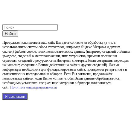
Найти
Продолжая использовать наш cайт, Вы даете согласие на обработку (в т.ч. с
использованием систем сбора статистики, например Яндекс.Метрика и других
систем) файлов cookie, иных пользовательских данных (например сведений о Вашем
ip-адресе, сведений о местоположении, типе устройства, времени посещения
страницы, сведений о ресурсах сети Интернет, с которых были совершены переходы
на наш сайт, сведения о Ваших действиях на сайте и других сведений). Данная
информация необходима для функционирования сайта, проведения ретаргетинга и
статистических исследований и обзоров. Если Вы согласны, продолжайте
пользоваться сайтом, если Вы не хотите, чтобы Ваши данные обрабатывались,
необходимо установить специальные настройки в браузере или покинуть
сайт.
Политика конфиденциальности
Я согласен