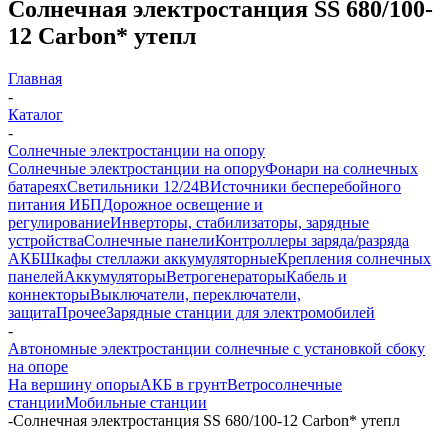
Солнечная электростанция SS 680/100-
12 Carbon* утепл
Главная
-
Каталог
-
Солнечные электростанции на опору
Солнечные электростанции на опору
Фонари на солнечных
батареях
Светильники 12/24В
Источники бесперебойного
питания ИБП
Дорожное освещение и
регулирование
Инверторы, стабилизаторы, зарядные
устройства
Солнечные панели
Контроллеры заряда/разряда
АКБ
Шкафы стеллажи аккумуляторные
Крепления солнечных
панелей
Аккумуляторы
Ветрогенераторы
Кабель и
коннекторы
Выключатели, переключатели,
защита
Прочее
Зарядные станции для электромобилей
-
Автономные электростанции солнечные с установкой сбоку
на опоре
На вершину опоры
АКБ в грунт
Ветросолнечные
станции
Мобильные станции
-
Солнечная электростанция SS 680/100-12 Carbon* утепл