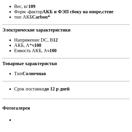
Вес, кг
109
Форм -фактор
АКБ и ФЭП сбоку на опоре,стене
тип АКБ
Carbon*
Электрические характеристики
Напряжение DC, В
12
АКБ, А*ч
100
Емкость АКБ, Ач
100
Товарные характеристки
Тип
Солнечная
Срок поставки
до 12 р дней
Фотогалерея