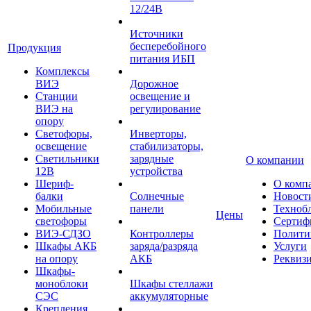
12/24В
Источники
бесперебойного
Продукция
питания ИБП
Комплексы
ВИЭ
Дорожное
Станции
освещение и
ВИЭ на
регулирование
опору
Светофоры,
Инверторы,
освещение
стабилизаторы,
Светильники
зарядные
О компании
12В
устройства
Шериф-
О комп
балки
Солнечные
Новост
Мобильные
панели
Техноб
Цены
светофоры
Сертиф
ВИЭ-СДЗО
Контроллеры
Полити
Шкафы АКБ
заряда/разряда
Услуги
на опору
АКБ
Реквиз
Шкафы-
моноблоки
Шкафы стеллажи
СЭС
аккумуляторные
Крепления