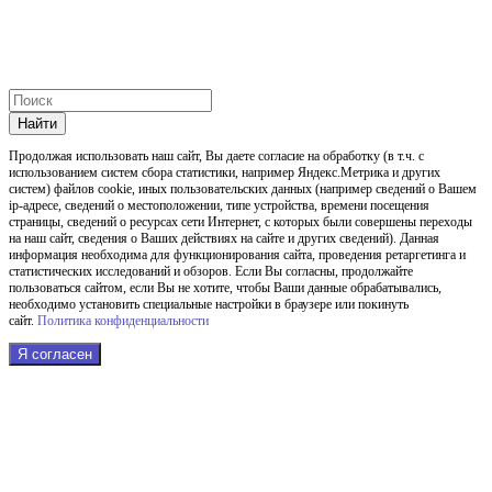
Найти
Продолжая использовать наш cайт, Вы даете согласие на обработку (в т.ч. с
использованием систем сбора статистики, например Яндекс.Метрика и других
систем) файлов cookie, иных пользовательских данных (например сведений о Вашем
ip-адресе, сведений о местоположении, типе устройства, времени посещения
страницы, сведений о ресурсах сети Интернет, с которых были совершены переходы
на наш сайт, сведения о Ваших действиях на сайте и других сведений). Данная
информация необходима для функционирования сайта, проведения ретаргетинга и
статистических исследований и обзоров. Если Вы согласны, продолжайте
пользоваться сайтом, если Вы не хотите, чтобы Ваши данные обрабатывались,
необходимо установить специальные настройки в браузере или покинуть
сайт.
Политика конфиденциальности
Я согласен