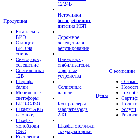
12/24В
Источники
бесперебойного
Продукция
питания ИБП
Комплексы
ВИЭ
Дорожное
Станции
освещение и
ВИЭ на
регулирование
опору
Светофоры,
Инверторы,
освещение
стабилизаторы,
Светильники
зарядные
О компании
12В
устройства
Шериф-
О комп
балки
Солнечные
Новост
Мобильные
панели
Техноб
Цены
светофоры
Сертиф
ВИЭ-СДЗО
Контроллеры
Полити
Шкафы АКБ
заряда/разряда
Услуги
на опору
АКБ
Реквиз
Шкафы-
моноблоки
Шкафы стеллажи
СЭС
аккумуляторные
Крепления