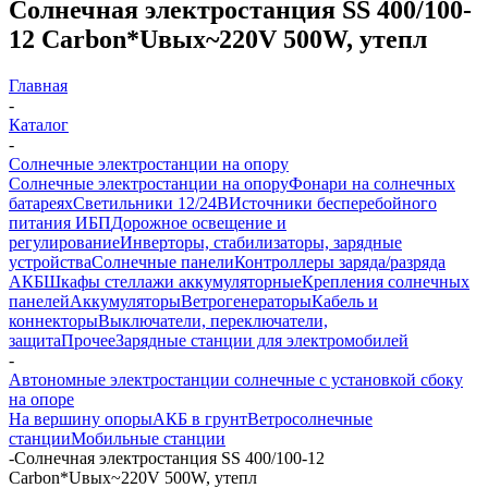
Солнечная электростанция SS 400/100-
12 Carbon*Uвых~220V 500W, утепл
Главная
-
Каталог
-
Солнечные электростанции на опору
Солнечные электростанции на опору
Фонари на солнечных
батареях
Светильники 12/24В
Источники бесперебойного
питания ИБП
Дорожное освещение и
регулирование
Инверторы, стабилизаторы, зарядные
устройства
Солнечные панели
Контроллеры заряда/разряда
АКБ
Шкафы стеллажи аккумуляторные
Крепления солнечных
панелей
Аккумуляторы
Ветрогенераторы
Кабель и
коннекторы
Выключатели, переключатели,
защита
Прочее
Зарядные станции для электромобилей
-
Автономные электростанции солнечные с установкой сбоку
на опоре
На вершину опоры
АКБ в грунт
Ветросолнечные
станции
Мобильные станции
-
Солнечная электростанция SS 400/100-12
Carbon*Uвых~220V 500W, утепл