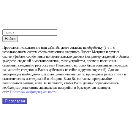
Найти
Продолжая использовать наш cайт, Вы даете согласие на обработку (в т.ч. с
использованием систем сбора статистики, например Яндекс.Метрика и других
систем) файлов cookie, иных пользовательских данных (например сведений о Вашем
ip-адресе, сведений о местоположении, типе устройства, времени посещения
страницы, сведений о ресурсах сети Интернет, с которых были совершены переходы
на наш сайт, сведения о Ваших действиях на сайте и других сведений). Данная
информация необходима для функционирования сайта, проведения ретаргетинга и
статистических исследований и обзоров. Если Вы согласны, продолжайте
пользоваться сайтом, если Вы не хотите, чтобы Ваши данные обрабатывались,
необходимо установить специальные настройки в браузере или покинуть
сайт.
Политика конфиденциальности
Я согласен