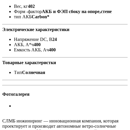
Вес, кг
402
Форм -фактор
АКБ и ФЭП сбоку на опоре,стене
тип АКБ
Carbon*
Электрические характеристики
Напряжение DC, В
24
АКБ, А*ч
400
Емкость АКБ, Ач
400
Товарные характеристки
Тип
Солнечная
Фотогалерея
СЛМБ инжиниринг — инновационная компания, которая
проектирует и производит автономные ветро‑солнечные