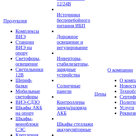
12/24В
Источники
бесперебойного
Продукция
питания ИБП
Комплексы
ВИЭ
Дорожное
Станции
освещение и
ВИЭ на
регулирование
опору
Светофоры,
Инверторы,
освещение
стабилизаторы,
Светильники
зарядные
О компании
12В
устройства
Шериф-
О комп
балки
Солнечные
Новост
Мобильные
панели
Техноб
Цены
светофоры
Сертиф
ВИЭ-СДЗО
Контроллеры
Полити
Шкафы АКБ
заряда/разряда
Услуги
на опору
АКБ
Реквиз
Шкафы-
моноблоки
Шкафы стеллажи
СЭС
аккумуляторные
Крепления