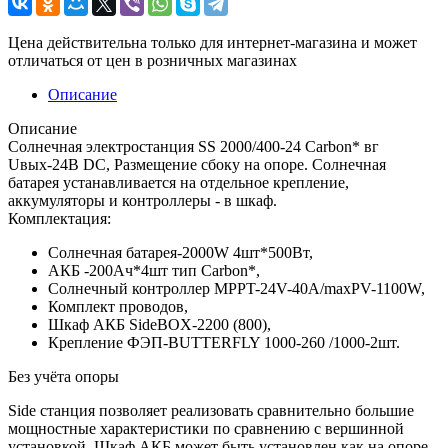
Цена действительна только для интернет-магазина и может
отличаться от цен в розничных магазинах
Описание
Описание
Солнечная электростанция SS 2000/400-24 Carbon* вг
Uвых-24В DC, Размещение сбоку на опоре. Солнечная
батарея устанавливается на отдельное крепление,
аккумуляторы и контроллеры - в шкаф.
Комплектация:
Солнечная батарея-2000W 4шт*500Вт,
АКБ -200Aч*4шт тип Carbon*,
Солнечный контроллер MPPT-24V-40A/maxPV-1100W,
Комплект проводов,
Шкаф АКБ SideBOX-2200 (800),
Крепление ФЭП-BUTTERFLY 1000-260 /1000-2шт.
Без учёта опоры
Side станция позволяет реализовать сравнительно большие
мощностные характеристики по сравнению с вершинной
установкой. Шкаф АКБ может быть установлен как на опоре,