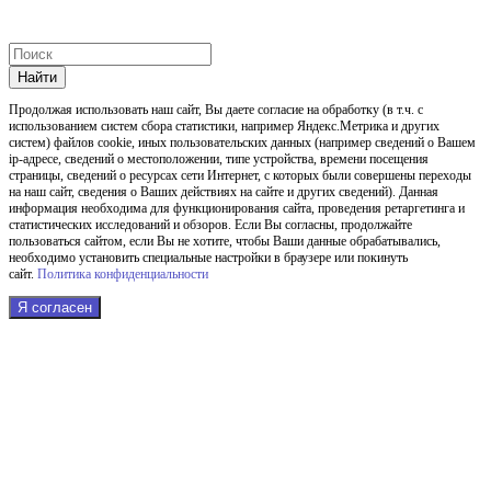
Найти
Продолжая использовать наш cайт, Вы даете согласие на обработку (в т.ч. с
использованием систем сбора статистики, например Яндекс.Метрика и других
систем) файлов cookie, иных пользовательских данных (например сведений о Вашем
ip-адресе, сведений о местоположении, типе устройства, времени посещения
страницы, сведений о ресурсах сети Интернет, с которых были совершены переходы
на наш сайт, сведения о Ваших действиях на сайте и других сведений). Данная
информация необходима для функционирования сайта, проведения ретаргетинга и
статистических исследований и обзоров. Если Вы согласны, продолжайте
пользоваться сайтом, если Вы не хотите, чтобы Ваши данные обрабатывались,
необходимо установить специальные настройки в браузере или покинуть
сайт.
Политика конфиденциальности
Я согласен