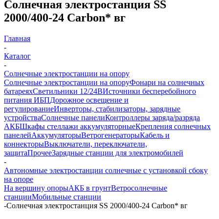
Солнечная электростанция SS
2000/400-24 Carbon* вг
Главная
-
Каталог
-
Солнечные электростанции на опору
Солнечные электростанции на опору
Фонари на солнечных
батареях
Светильники 12/24В
Источники бесперебойного
питания ИБП
Дорожное освещение и
регулирование
Инверторы, стабилизаторы, зарядные
устройства
Солнечные панели
Контроллеры заряда/разряда
АКБ
Шкафы стеллажи аккумуляторные
Крепления солнечных
панелей
Аккумуляторы
Ветрогенераторы
Кабель и
коннекторы
Выключатели, переключатели,
защита
Прочее
Зарядные станции для электромобилей
-
Автономные электростанции солнечные с установкой сбоку
на опоре
На вершину опоры
АКБ в грунт
Ветросолнечные
станции
Мобильные станции
-
Солнечная электростанция SS 2000/400-24 Carbon* вг