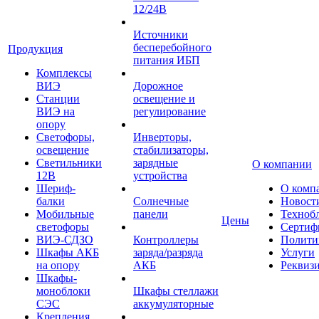
12/24В
Источники
бесперебойного
Продукция
питания ИБП
Комплексы
ВИЭ
Дорожное
Станции
освещение и
ВИЭ на
регулирование
опору
Светофоры,
Инверторы,
освещение
стабилизаторы,
Светильники
зарядные
О компании
12В
устройства
Шериф-
О комп
балки
Солнечные
Новост
Мобильные
панели
Техноб
Цены
светофоры
Сертиф
ВИЭ-СДЗО
Контроллеры
Полити
Шкафы АКБ
заряда/разряда
Услуги
на опору
АКБ
Реквиз
Шкафы-
моноблоки
Шкафы стеллажи
СЭС
аккумуляторные
Крепления