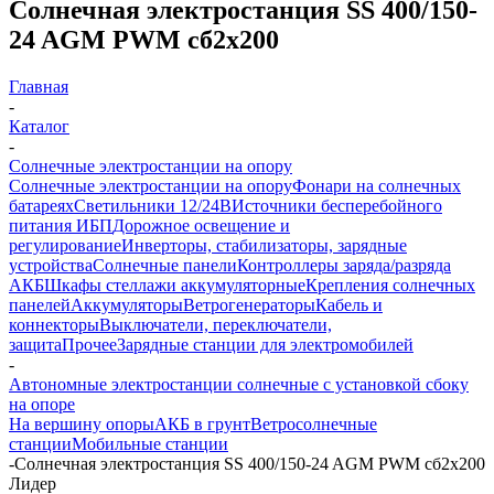
Солнечная электростанция SS 400/150-
24 AGM PWM сб2x200
Главная
-
Каталог
-
Солнечные электростанции на опору
Солнечные электростанции на опору
Фонари на солнечных
батареях
Светильники 12/24В
Источники бесперебойного
питания ИБП
Дорожное освещение и
регулирование
Инверторы, стабилизаторы, зарядные
устройства
Солнечные панели
Контроллеры заряда/разряда
АКБ
Шкафы стеллажи аккумуляторные
Крепления солнечных
панелей
Аккумуляторы
Ветрогенераторы
Кабель и
коннекторы
Выключатели, переключатели,
защита
Прочее
Зарядные станции для электромобилей
-
Автономные электростанции солнечные с установкой сбоку
на опоре
На вершину опоры
АКБ в грунт
Ветросолнечные
станции
Мобильные станции
-
Солнечная электростанция SS 400/150-24 AGM PWM сб2x200
Лидер