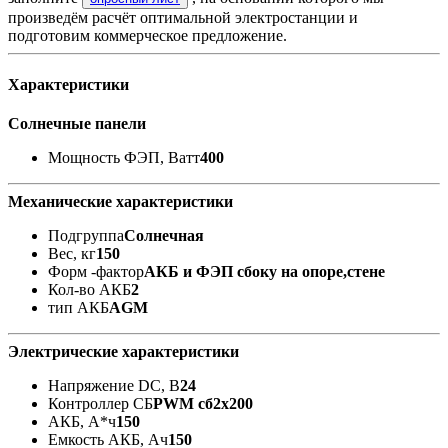
произведём расчёт оптимальной электростанции и
подготовим коммерческое предложение.
Характеристики
Солнечные панели
Мощность ФЭП, Ватт
400
Механические характеристики
Подгруппа
Солнечная
Вес, кг
150
Форм -фактор
АКБ и ФЭП сбоку на опоре,стене
Кол-во АКБ
2
тип АКБ
AGM
Электрические характеристики
Напряжение DC, В
24
Контроллер СБ
PWM сб2x200
АКБ, А*ч
150
Емкость АКБ, Ач
150