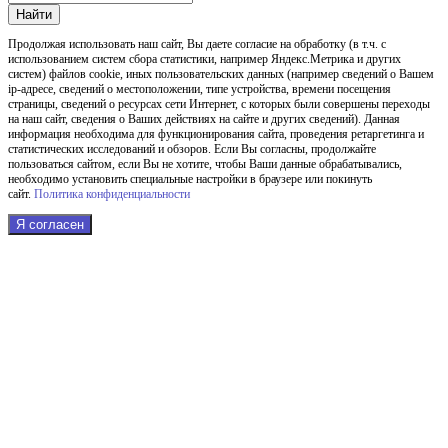
Найти
Продолжая использовать наш cайт, Вы даете согласие на обработку (в т.ч. с
использованием систем сбора статистики, например Яндекс.Метрика и других
систем) файлов cookie, иных пользовательских данных (например сведений о Вашем
ip-адресе, сведений о местоположении, типе устройства, времени посещения
страницы, сведений о ресурсах сети Интернет, с которых были совершены переходы
на наш сайт, сведения о Ваших действиях на сайте и других сведений). Данная
информация необходима для функционирования сайта, проведения ретаргетинга и
статистических исследований и обзоров. Если Вы согласны, продолжайте
пользоваться сайтом, если Вы не хотите, чтобы Ваши данные обрабатывались,
необходимо установить специальные настройки в браузере или покинуть
сайт.
Политика конфиденциальности
Я согласен