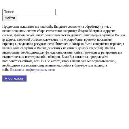
Найти
Продолжая использовать наш cайт, Вы даете согласие на обработку (в т.ч. с
использованием систем сбора статистики, например Яндекс.Метрика и других
систем) файлов cookie, иных пользовательских данных (например сведений о Вашем
ip-адресе, сведений о местоположении, типе устройства, времени посещения
страницы, сведений о ресурсах сети Интернет, с которых были совершены переходы
на наш сайт, сведения о Ваших действиях на сайте и других сведений). Данная
информация необходима для функционирования сайта, проведения ретаргетинга и
статистических исследований и обзоров. Если Вы согласны, продолжайте
пользоваться сайтом, если Вы не хотите, чтобы Ваши данные обрабатывались,
необходимо установить специальные настройки в браузере или покинуть
сайт.
Политика конфиденциальности
Я согласен