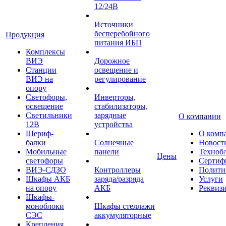
12/24В
Источники
бесперебойного
Продукция
питания ИБП
Комплексы
ВИЭ
Дорожное
Станции
освещение и
ВИЭ на
регулирование
опору
Светофоры,
Инверторы,
освещение
стабилизаторы,
Светильники
зарядные
О компании
12В
устройства
Шериф-
О комп
балки
Солнечные
Новост
Мобильные
панели
Техноб
Цены
светофоры
Сертиф
ВИЭ-СДЗО
Контроллеры
Полити
Шкафы АКБ
заряда/разряда
Услуги
на опору
АКБ
Реквиз
Шкафы-
моноблоки
Шкафы стеллажи
СЭС
аккумуляторные
Крепления