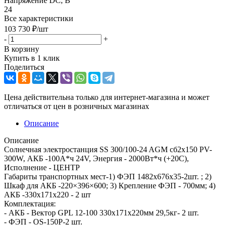
Напряжение DC, В
24
Все характеристики
103 730
₽
/шт
-
+
В корзину
Купить в 1 клик
Поделиться
Цена действительна только для интернет-магазина и может
отличаться от цен в розничных магазинах
Описание
Описание
Солнечная электростанция SS 300/100-24 AGM сб2x150 PV-
300W, АКБ -100А*ч 24V, Энергия - 2000Вт*ч (+20С),
Исполнение - ЦЕНТР
Габариты транспортных мест-1) ФЭП 1482х676х35-2шт. ; 2)
Шкаф для АКБ -220×396×600; 3) Крепление ФЭП - 700мм; 4)
АКБ -330x171x220 - 2 шт
Комплектация:
- АКБ - Вектор GPL 12-100 330x171x220мм 29,5кг- 2 шт.
- ФЭП - OS-150P-2 шт.