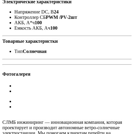
Электрические характеристики
Напряжение DC, В
24
Контроллер СБ
PWM /PV-2шт
АКБ, А*ч
100
Емкость АКБ, Ач
100
Товарные характеристки
Тип
Солнечная
Фотогалерея
СЛМБ инжиниринг — инновационная компания, которая
проектирует и производит автономные ветро‑солнечные
электростанции. Мы помогаем клиентам перейти на