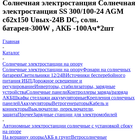
Солнечная электростанция Солнечная
электростанция SS 300/100-24 AGM
сб2x150 Uвых-24В DC, солн.
батарея-300W , АКБ -100Aч*2шт
Главная
-
Каталог
-
Солнечные электростанции на опору
Солнечные электростанции на опору
Фонари на солнечных
батареях
Светильники 12/24В
Источники бесперебойного
питания ИБП
Дорожное освещение и
регулирование
Инверторы, стабилизаторы, зарядные
устройства
Солнечные панели
Контроллеры заряда/разряда
АКБ
Шкафы стеллажи аккумуляторные
Крепления солнечных
панелей
Аккумуляторы
Ветрогенераторы
Кабель и
коннекторы
Выключатели, переключатели,
защита
Прочее
Зарядные станции для электромобилей
-
Автономные электростанции солнечные с установкой сбоку
на опоре
На вершину опоры
АКБ в грунт
Ветросолнечные