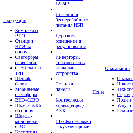
12/24В
Источники
бесперебойного
Продукция
питания ИБП
Комплексы
ВИЭ
Дорожное
Станции
освещение и
ВИЭ на
регулирование
опору
Светофоры,
Инверторы,
освещение
стабилизаторы,
Светильники
зарядные
О компании
12В
устройства
Шериф-
О комп
балки
Солнечные
Новост
Мобильные
панели
Техноб
Цены
светофоры
Сертиф
ВИЭ-СДЗО
Контроллеры
Полити
Шкафы АКБ
заряда/разряда
Услуги
на опору
АКБ
Реквиз
Шкафы-
моноблоки
Шкафы стеллажи
СЭС
аккумуляторные
Крепления