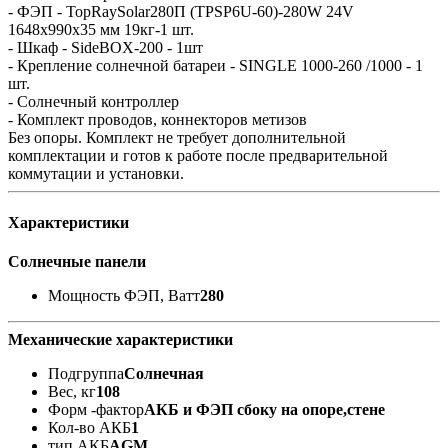
- ФЭП - TopRaySolar280П (TPSP6U-60)-280W 24V
1648x990x35 мм 19кг-1 шт.
- Шкаф - SideBOX-200 - 1шт
- Крепление солнечной батареи - SINGLE 1000-260 /1000 - 1
шт.
- Солнечный контроллер
- Комплект проводов, коннекторов метизов
Без опоры. Комплект не требует дополнительной
комплектации и готов к работе после предварительной
коммутации и установки.
Характеристики
Солнечные панели
Мощность ФЭП, Ватт
280
Механические характеристики
Подгруппа
Солнечная
Вес, кг
108
Форм -фактор
АКБ и ФЭП сбоку на опоре,стене
Кол-во АКБ
1
тип АКБ
AGM