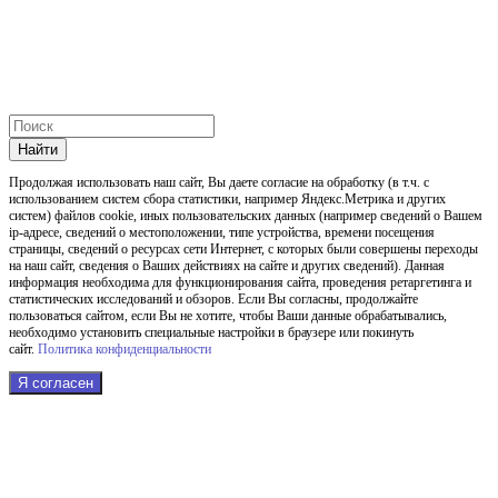
Найти
Продолжая использовать наш cайт, Вы даете согласие на обработку (в т.ч. с
использованием систем сбора статистики, например Яндекс.Метрика и других
систем) файлов cookie, иных пользовательских данных (например сведений о Вашем
ip-адресе, сведений о местоположении, типе устройства, времени посещения
страницы, сведений о ресурсах сети Интернет, с которых были совершены переходы
на наш сайт, сведения о Ваших действиях на сайте и других сведений). Данная
информация необходима для функционирования сайта, проведения ретаргетинга и
статистических исследований и обзоров. Если Вы согласны, продолжайте
пользоваться сайтом, если Вы не хотите, чтобы Ваши данные обрабатывались,
необходимо установить специальные настройки в браузере или покинуть
сайт.
Политика конфиденциальности
Я согласен