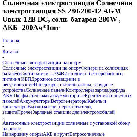
Солнечная электростанция Солнечная
электростанция SS 280/200-12 AGM
Uвых-12В DC, солн. батарея-280W ,
АКБ -200Aч*1шт
Главная
-
Каталог
-
Солнечные электростанции на опору
Солнечные электростанции на опору
Фонари на солнечных
батареях
Светильники 12/24В
Источники бесперебойного
питания ИБП
Дорожное освещение и
регулирование
Инверторы, стабилизаторы, зарядные
устройства
Солнечные панели
Контроллеры заряда/разряда
АКБ
Шкафы стеллажи аккумуляторные
Крепления солнечных
панелей
Аккумуляторы
Ветрогенераторы
Кабель и
коннекторы
Выключатели, переключатели,
защита
Прочее
Зарядные станции для электромобилей
-
Автономные электростанции солнечные с установкой сбоку
на опоре
На вершину опоры
АКБ в грунт
Ветросолнечные