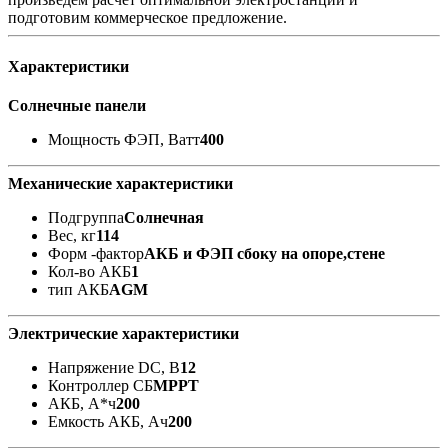
подготовим коммерческое предложение.
Характеристики
Солнечные панели
Мощность ФЭП, Ватт
400
Механические характеристики
Подгруппа
Солнечная
Вес, кг
114
Форм -фактор
АКБ и ФЭП сбоку на опоре,стене
Кол-во АКБ
1
тип АКБ
AGM
Электрические характеристики
Напряжение DC, В
12
Контроллер СБ
MPPT
АКБ, А*ч
200
Емкость АКБ, Ач
200