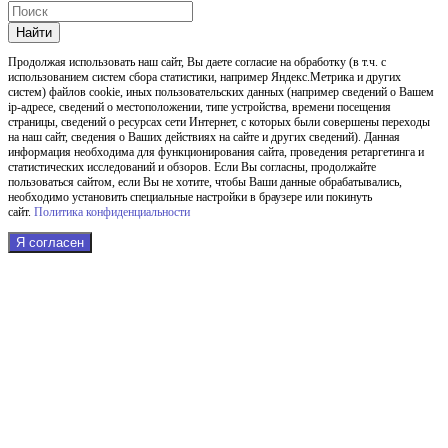
Найти
Продолжая использовать наш cайт, Вы даете согласие на обработку (в т.ч. с
использованием систем сбора статистики, например Яндекс.Метрика и других
систем) файлов cookie, иных пользовательских данных (например сведений о Вашем
ip-адресе, сведений о местоположении, типе устройства, времени посещения
страницы, сведений о ресурсах сети Интернет, с которых были совершены переходы
на наш сайт, сведения о Ваших действиях на сайте и других сведений). Данная
информация необходима для функционирования сайта, проведения ретаргетинга и
статистических исследований и обзоров. Если Вы согласны, продолжайте
пользоваться сайтом, если Вы не хотите, чтобы Ваши данные обрабатывались,
необходимо установить специальные настройки в браузере или покинуть
сайт.
Политика конфиденциальности
Я согласен