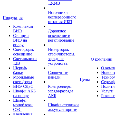
12/24В
Источники
бесперебойного
Продукция
питания ИБП
Комплексы
ВИЭ
Дорожное
Станции
освещение и
ВИЭ на
регулирование
опору
Светофоры,
Инверторы,
освещение
стабилизаторы,
Светильники
зарядные
О компании
12В
устройства
Шериф-
О комп
балки
Солнечные
Новост
Мобильные
панели
Техноб
Цены
светофоры
Сертиф
ВИЭ-СДЗО
Контроллеры
Полити
Шкафы АКБ
заряда/разряда
Услуги
на опору
АКБ
Реквиз
Шкафы-
моноблоки
Шкафы стеллажи
СЭС
аккумуляторные
Крепления