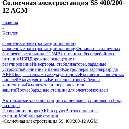
Солнечная электростанция SS 400/200-
12 AGM
Главная
-
Каталог
-
Солнечные электростанции на опору
Солнечные электростанции на опору
Фонари на солнечных
батареях
Светильники 12/24В
Источники бесперебойного
питания ИБП
Дорожное освещение и
регулирование
Инверторы, стабилизаторы, зарядные
устройства
Солнечные панели
Контроллеры заряда/разряда
АКБ
Шкафы стеллажи аккумуляторные
Крепления солнечных
панелей
Аккумуляторы
Ветрогенераторы
Кабель и
коннекторы
Выключатели, переключатели,
защита
Прочее
Зарядные станции для электромобилей
-
Автономные электростанции солнечные с установкой сбоку
на опоре
На вершину опоры
АКБ в грунт
Ветросолнечные
станции
Мобильные станции
-
Солнечная электростанция SS 400/200-12 AGM