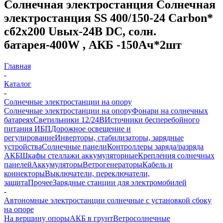
Солнечная электростанция Солнечная
электростанция SS 400/150-24 Carbon*
сб2x200 Uвых-24В DC, солн.
батарея-400W , АКБ -150Aч*2шт
Главная
-
Каталог
-
Солнечные электростанции на опору
Солнечные электростанции на опору
Фонари на солнечных
батареях
Светильники 12/24В
Источники бесперебойного
питания ИБП
Дорожное освещение и
регулирование
Инверторы, стабилизаторы, зарядные
устройства
Солнечные панели
Контроллеры заряда/разряда
АКБ
Шкафы стеллажи аккумуляторные
Крепления солнечных
панелей
Аккумуляторы
Ветрогенераторы
Кабель и
коннекторы
Выключатели, переключатели,
защита
Прочее
Зарядные станции для электромобилей
-
Автономные электростанции солнечные с установкой сбоку
на опоре
На вершину опоры
АКБ в грунт
Ветросолнечные