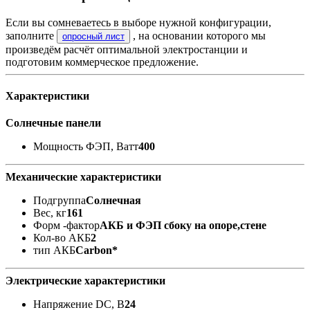
Если вы сомневаетесь в выборе нужной конфигурации,
заполните
, на основании которого мы
опросный лист
произведём расчёт оптимальной электростанции и
подготовим коммерческое предложение.
Характеристики
Солнечные панели
Мощность ФЭП, Ватт
400
Механические характеристики
Подгруппа
Солнечная
Вес, кг
161
Форм -фактор
АКБ и ФЭП сбоку на опоре,стене
Кол-во АКБ
2
тип АКБ
Carbon*
Электрические характеристики
Напряжение DC, В
24