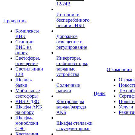
12/24В
Источники
бесперебойного
Продукция
питания ИБП
Комплексы
ВИЭ
Дорожное
Станции
освещение и
ВИЭ на
регулирование
опору
Светофоры,
Инверторы,
освещение
стабилизаторы,
Светильники
зарядные
О компании
12В
устройства
Шериф-
О комп
балки
Солнечные
Новост
Мобильные
панели
Техноб
Цены
светофоры
Сертиф
ВИЭ-СДЗО
Контроллеры
Полити
Шкафы АКБ
заряда/разряда
Услуги
на опору
АКБ
Реквиз
Шкафы-
моноблоки
Шкафы стеллажи
СЭС
аккумуляторные
Крепления