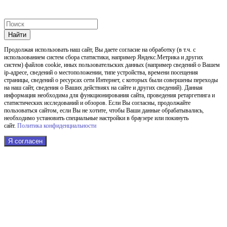
Найти
Продолжая использовать наш cайт, Вы даете согласие на обработку (в т.ч. с
использованием систем сбора статистики, например Яндекс.Метрика и других
систем) файлов cookie, иных пользовательских данных (например сведений о Вашем
ip-адресе, сведений о местоположении, типе устройства, времени посещения
страницы, сведений о ресурсах сети Интернет, с которых были совершены переходы
на наш сайт, сведения о Ваших действиях на сайте и других сведений). Данная
информация необходима для функционирования сайта, проведения ретаргетинга и
статистических исследований и обзоров. Если Вы согласны, продолжайте
пользоваться сайтом, если Вы не хотите, чтобы Ваши данные обрабатывались,
необходимо установить специальные настройки в браузере или покинуть
сайт.
Политика конфиденциальности
Я согласен