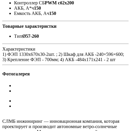
Контроллер СБ
PWM сб2x200
АКБ, А*ч
150
Емкость АКБ, Ач
150
Товарные характеристки
Тип
Ø57-260
Характеристики
1) ФЭП 1330х670x30-2шт. ; 2) Шкаф для АКБ -240×596×600;
3) Крепление ФЭП - 700мм; 4) АКБ -484x171x241 - 2 шт
Фотогалерея
СЛМБ инжиниринг — инновационная компания, которая
проектирует и производит автономные ветро‑солнечные