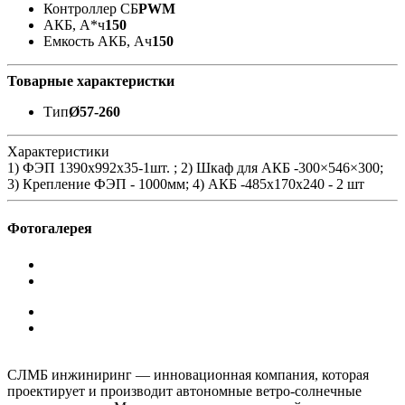
Контроллер СБ
PWM
АКБ, А*ч
150
Емкость АКБ, Ач
150
Товарные характеристки
Тип
Ø57-260
Характеристики
1) ФЭП 1390x992x35-1шт. ; 2) Шкаф для АКБ -300×546×300;
3) Крепление ФЭП - 1000мм; 4) АКБ -485x170x240 - 2 шт
Фотогалерея
СЛМБ инжиниринг — инновационная компания, которая
проектирует и производит автономные ветро‑солнечные