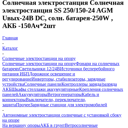
Солнечная электростанция Солнечная
электростанция SS 250/150-24 AGM
Uвых-24В DC, солн. батарея-250W ,
АКБ -150Aч*2шт
Главная
-
Каталог
-
Солнечные электростанции на опору
Солнечные электростанции на опору
Фонари на солнечных
батареях
Светильники 12/24В
Источники бесперебойного
питания ИБП
Дорожное освещение и
регулирование
Инверторы, стабилизаторы, зарядные
устройства
Солнечные панели
Контроллеры заряда/разряда
АКБ
Шкафы стеллажи аккумуляторные
Крепления солнечных
панелей
Аккумуляторы
Ветрогенераторы
Кабель и
коннекторы
Выключатели, переключатели,
защита
Прочее
Зарядные станции для электромобилей
-
Автономные электростанции солнечные с установкой сбоку
на опоре
На вершину опоры
АКБ в грунт
Ветросолнечные