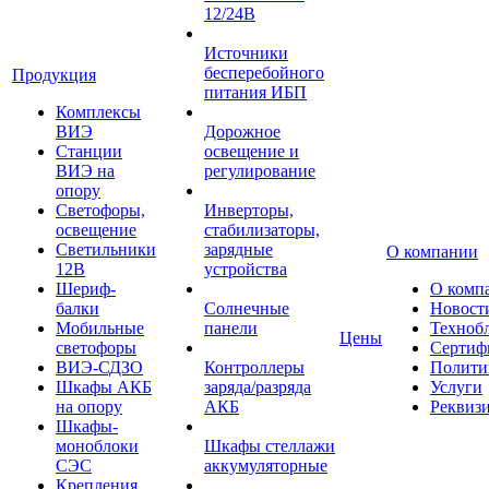
12/24В
Источники
бесперебойного
Продукция
питания ИБП
Комплексы
ВИЭ
Дорожное
Станции
освещение и
ВИЭ на
регулирование
опору
Светофоры,
Инверторы,
освещение
стабилизаторы,
Светильники
зарядные
О компании
12В
устройства
Шериф-
О комп
балки
Солнечные
Новост
Мобильные
панели
Техноб
Цены
светофоры
Сертиф
ВИЭ-СДЗО
Контроллеры
Полити
Шкафы АКБ
заряда/разряда
Услуги
на опору
АКБ
Реквиз
Шкафы-
моноблоки
Шкафы стеллажи
СЭС
аккумуляторные
Крепления