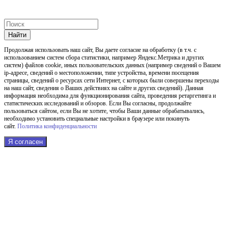
Найти
Продолжая использовать наш cайт, Вы даете согласие на обработку (в т.ч. с
использованием систем сбора статистики, например Яндекс.Метрика и других
систем) файлов cookie, иных пользовательских данных (например сведений о Вашем
ip-адресе, сведений о местоположении, типе устройства, времени посещения
страницы, сведений о ресурсах сети Интернет, с которых были совершены переходы
на наш сайт, сведения о Ваших действиях на сайте и других сведений). Данная
информация необходима для функционирования сайта, проведения ретаргетинга и
статистических исследований и обзоров. Если Вы согласны, продолжайте
пользоваться сайтом, если Вы не хотите, чтобы Ваши данные обрабатывались,
необходимо установить специальные настройки в браузере или покинуть
сайт.
Политика конфиденциальности
Я согласен