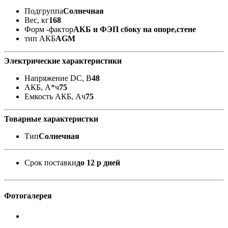
Подгруппа
Солнечная
Вес, кг
168
Форм -фактор
АКБ и ФЭП сбоку на опоре,стене
тип АКБ
AGM
Электрические характеристики
Напряжение DC, В
48
АКБ, А*ч
75
Емкость АКБ, Ач
75
Товарные характеристки
Тип
Солнечная
Срок поставки
до 12 р дней
Фотогалерея