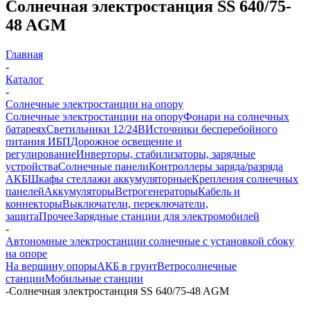
Солнечная электростанция SS 640/75-
48 AGM
Главная
-
Каталог
-
Солнечные электростанции на опору
Солнечные электростанции на опору
Фонари на солнечных
батареях
Светильники 12/24В
Источники бесперебойного
питания ИБП
Дорожное освещение и
регулирование
Инверторы, стабилизаторы, зарядные
устройства
Солнечные панели
Контроллеры заряда/разряда
АКБ
Шкафы стеллажи аккумуляторные
Крепления солнечных
панелей
Аккумуляторы
Ветрогенераторы
Кабель и
коннекторы
Выключатели, переключатели,
защита
Прочее
Зарядные станции для электромобилей
-
Автономные электростанции солнечные с установкой сбоку
на опоре
На вершину опоры
АКБ в грунт
Ветросолнечные
станции
Мобильные станции
-
Солнечная электростанция SS 640/75-48 AGM