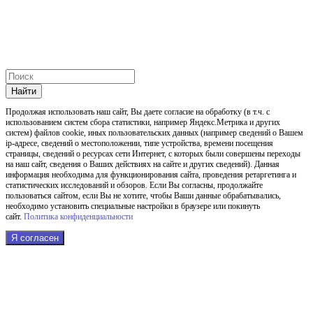
Найти
Продолжая использовать наш cайт, Вы даете согласие на обработку (в т.ч. с
использованием систем сбора статистики, например Яндекс.Метрика и других
систем) файлов cookie, иных пользовательских данных (например сведений о Вашем
ip-адресе, сведений о местоположении, типе устройства, времени посещения
страницы, сведений о ресурсах сети Интернет, с которых были совершены переходы
на наш сайт, сведения о Ваших действиях на сайте и других сведений). Данная
информация необходима для функционирования сайта, проведения ретаргетинга и
статистических исследований и обзоров. Если Вы согласны, продолжайте
пользоваться сайтом, если Вы не хотите, чтобы Ваши данные обрабатывались,
необходимо установить специальные настройки в браузере или покинуть
сайт.
Политика конфиденциальности
Я согласен