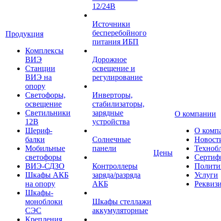
12/24В
Источники
бесперебойного
Продукция
питания ИБП
Комплексы
ВИЭ
Дорожное
Станции
освещение и
ВИЭ на
регулирование
опору
Светофоры,
Инверторы,
освещение
стабилизаторы,
Светильники
зарядные
О компании
12В
устройства
Шериф-
О комп
балки
Солнечные
Новост
Мобильные
панели
Техноб
Цены
светофоры
Сертиф
ВИЭ-СДЗО
Контроллеры
Полити
Шкафы АКБ
заряда/разряда
Услуги
на опору
АКБ
Реквиз
Шкафы-
моноблоки
Шкафы стеллажи
СЭС
аккумуляторные
Крепления