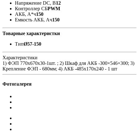
Напряжение DC, В
12
Контроллер СБ
PWM
АКБ, А*ч
150
Емкость АКБ, Ач
150
Товарные характеристки
Тип
Ø57-150
Характеристики
1) ФЭП 770х670x30-1шт. ; 2) Шкаф для АКБ -300×546×300; 3)
Крепление ФЭП - 680мм; 4) АКБ -485x170x240 - 1 шт
Фотогалерея