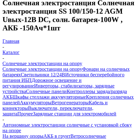
Солнечная электростанция Солнечная
электростанция SS 100/150-12 AGM
Uвых-12В DC, солн. батарея-100W ,
АКБ -150Aч*1шт
Главная
-
Каталог
-
Солнечные электростанции на опору
Солнечные электростанции на опору
Фонари на солнечных
батареях
Светильники 12/24В
Источники бесперебойного
питания ИБП
Дорожное освещение и
регулирование
Инверторы, стабилизаторы, зарядные
устройства
Солнечные панели
Контроллеры заряда/разряда
АКБ
Шкафы стеллажи аккумуляторные
Крепления солнечных
панелей
Аккумуляторы
Ветрогенераторы
Кабель и
коннекторы
Выключатели, переключатели,
защита
Прочее
Зарядные станции для электромобилей
-
Автономные электростанции солнечные с установкой сбоку
на опоре
На вершину опоры
АКБ в грунт
Ветросолнечные