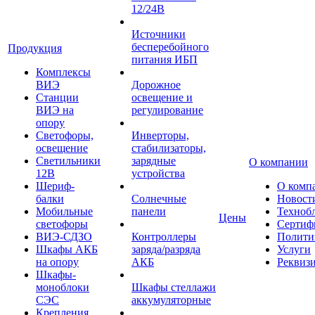
12/24В
Источники
бесперебойного
Продукция
питания ИБП
Комплексы
ВИЭ
Дорожное
Станции
освещение и
ВИЭ на
регулирование
опору
Светофоры,
Инверторы,
освещение
стабилизаторы,
Светильники
зарядные
О компании
12В
устройства
Шериф-
О комп
балки
Солнечные
Новост
Мобильные
панели
Техноб
Цены
светофоры
Сертиф
ВИЭ-СДЗО
Контроллеры
Полити
Шкафы АКБ
заряда/разряда
Услуги
на опору
АКБ
Реквиз
Шкафы-
моноблоки
Шкафы стеллажи
СЭС
аккумуляторные
Крепления