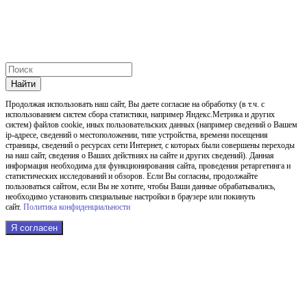
Найти
Продолжая использовать наш cайт, Вы даете согласие на обработку (в т.ч. с
использованием систем сбора статистики, например Яндекс.Метрика и других
систем) файлов cookie, иных пользовательских данных (например сведений о Вашем
ip-адресе, сведений о местоположении, типе устройства, времени посещения
страницы, сведений о ресурсах сети Интернет, с которых были совершены переходы
на наш сайт, сведения о Ваших действиях на сайте и других сведений). Данная
информация необходима для функционирования сайта, проведения ретаргетинга и
статистических исследований и обзоров. Если Вы согласны, продолжайте
пользоваться сайтом, если Вы не хотите, чтобы Ваши данные обрабатывались,
необходимо установить специальные настройки в браузере или покинуть
сайт.
Политика конфиденциальности
Я согласен