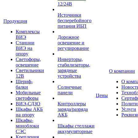
12/24В
Источники
бесперебойного
Продукция
питания ИБП
Комплексы
ВИЭ
Дорожное
Станции
освещение и
ВИЭ на
регулирование
опору
Светофоры,
Инверторы,
освещение
стабилизаторы,
Светильники
зарядные
О компании
12В
устройства
Шериф-
О комп
балки
Солнечные
Новост
Мобильные
панели
Техноб
Цены
светофоры
Сертиф
ВИЭ-СДЗО
Контроллеры
Полити
Шкафы АКБ
заряда/разряда
Услуги
на опору
АКБ
Реквиз
Шкафы-
моноблоки
Шкафы стеллажи
СЭС
аккумуляторные
Крепления