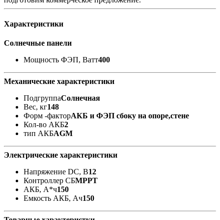
Характеристики
Солнечные панели
Мощность ФЭП, Ватт
400
Механические характеристики
Подгруппа
Солнечная
Вес, кг
148
Форм -фактор
АКБ и ФЭП сбоку на опоре,стене
Кол-во АКБ
2
тип АКБ
AGM
Электрические характеристики
Напряжение DC, В
12
Контроллер СБ
MPPT
АКБ, А*ч
150
Емкость АКБ, Ач
150
Товарные характеристки