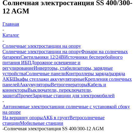
Солнечная электростанция SS 400/300-
12 AGM
Главная
-
Каталог
-
Солнечные электростанции на опору
Солнечные электростанции на опору
Фонари на солнечных
батареях
Светильники 12/24В
Источники бесперебойного
питания ИБП
Дорожное освещение и
регулирование
Инверторы, стабилизаторы, зарядные
устройства
Солнечные панели
Контроллеры заряда/разряда
АКБ
Шкафы стеллажи аккумуляторные
Крепления солнечных
панелей
Аккумуляторы
Ветрогенераторы
Кабель и
коннекторы
Выключатели, переключатели,
защита
Прочее
Зарядные станции для электромобилей
-
Автономные электростанции солнечные с установкой сбоку
на опоре
На вершину опоры
АКБ в грунт
Ветросолнечные
станции
Мобильные станции
-
Солнечная электростанция SS 400/300-12 AGM