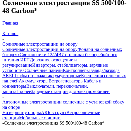
Солнечная электростанция SS 500/100-
48 Carbon*
Главная
-
Каталог
-
Солнечные электростанции на опору
Солнечные электростанции на опору
Фонари на солнечных
батареях
Светильники 12/24В
Источники бесперебойного
питания ИБП
Дорожное освещение и
регулирование
Инверторы, стабилизаторы, зарядные
устройства
Солнечные панели
Контроллеры заряда/разряда
АКБ
Шкафы стеллажи аккумуляторные
Крепления солнечных
панелей
Аккумуляторы
Ветрогенераторы
Кабель и
коннекторы
Выключатели, переключатели,
защита
Прочее
Зарядные станции для электромобилей
-
Автономные электростанции солнечные с установкой сбоку
на опоре
На вершину опоры
АКБ в грунт
Ветросолнечные
станции
Мобильные станции
-
Солнечная электростанция SS 500/100-48 Carbon*