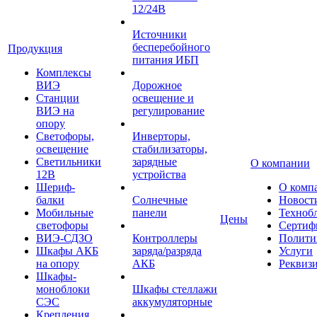
12/24В
Источники
бесперебойного
Продукция
питания ИБП
Комплексы
ВИЭ
Дорожное
Станции
освещение и
ВИЭ на
регулирование
опору
Светофоры,
Инверторы,
освещение
стабилизаторы,
Светильники
зарядные
О компании
12В
устройства
Шериф-
О комп
балки
Солнечные
Новост
Мобильные
панели
Техноб
Цены
светофоры
Сертиф
ВИЭ-СДЗО
Контроллеры
Полити
Шкафы АКБ
заряда/разряда
Услуги
на опору
АКБ
Реквиз
Шкафы-
моноблоки
Шкафы стеллажи
СЭС
аккумуляторные
Крепления