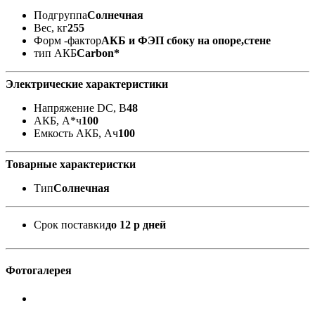
Подгруппа
Солнечная
Вес, кг
255
Форм -фактор
АКБ и ФЭП сбоку на опоре,стене
тип АКБ
Carbon*
Электрические характеристики
Напряжение DC, В
48
АКБ, А*ч
100
Емкость АКБ, Ач
100
Товарные характеристки
Тип
Солнечная
Срок поставки
до 12 р дней
Фотогалерея