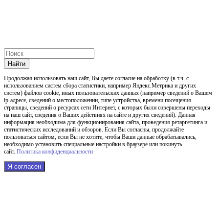
Найти
Продолжая использовать наш cайт, Вы даете согласие на обработку (в т.ч. с
использованием систем сбора статистики, например Яндекс.Метрика и других
систем) файлов cookie, иных пользовательских данных (например сведений о Вашем
ip-адресе, сведений о местоположении, типе устройства, времени посещения
страницы, сведений о ресурсах сети Интернет, с которых были совершены переходы
на наш сайт, сведения о Ваших действиях на сайте и других сведений). Данная
информация необходима для функционирования сайта, проведения ретаргетинга и
статистических исследований и обзоров. Если Вы согласны, продолжайте
пользоваться сайтом, если Вы не хотите, чтобы Ваши данные обрабатывались,
необходимо установить специальные настройки в браузере или покинуть
сайт.
Политика конфиденциальности
Я согласен