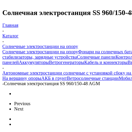
Солнечная электростанция SS 960/150-
Главная
-
Каталог
-
Солнечные электростанции на опору
Солнечные электростанции на опору
Фонари на солнечных бат
стабилизаторы, зарядные устройства
Солнечные панели
Контрол
панелей
Аккумуляторы
Ветрогенераторы
Кабель и коннекторы
В
-
Автономные электростанции солнечные с установкой сбоку на
На вершину опоры
АКБ в грунт
Ветросолнечные станции
Мобил
-
Солнечная электростанция SS 960/150-48 AGM
Previous
Next