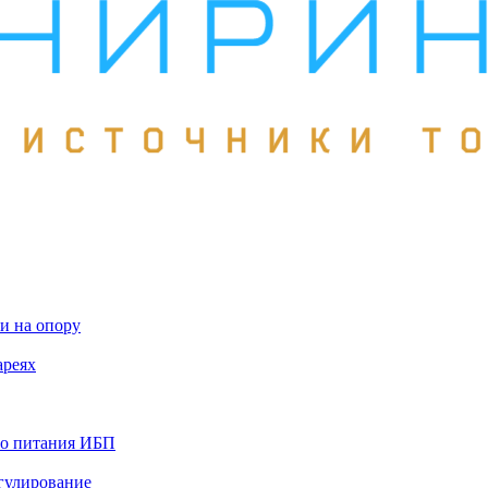
и на опору
ареях
го питания ИБП
гулирование