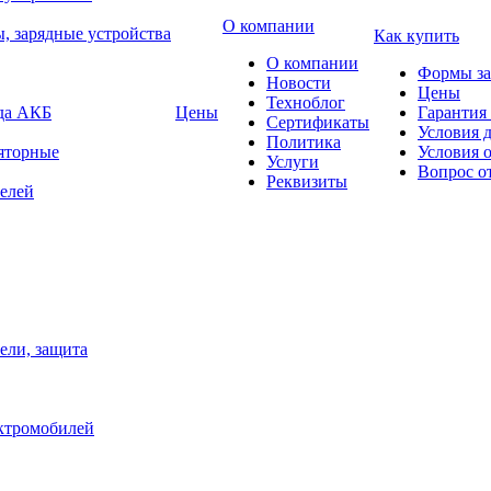
О компании
, зарядные устройства
Как купить
О компании
Формы за
Новости
Цены
Техноблог
яда АКБ
Цены
Гарантия 
Сертификаты
Условия 
Политика
яторные
Условия 
Услуги
Вопрос о
Реквизиты
елей
ели, защита
ектромобилей