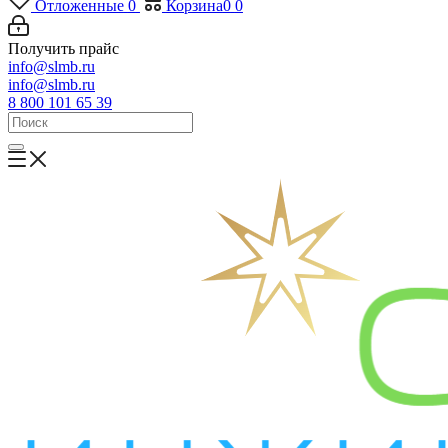
Отложенные
0
Корзина
0
0
Получить прайс
info@slmb.ru
info@slmb.ru
8 800 101 65 39