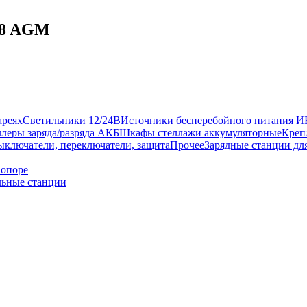
48 AGM
ареях
Светильники 12/24В
Источники бесперебойного питания 
леры заряда/разряда АКБ
Шкафы стеллажи аккумуляторные
Креп
ыключатели, переключатели, защита
Прочее
Зарядные станции дл
 опоре
ьные станции