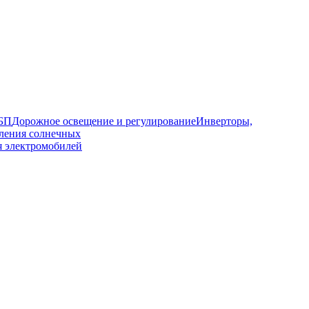
ИБП
Дорожное освещение и регулирование
Инверторы,
ления солнечных
я электромобилей