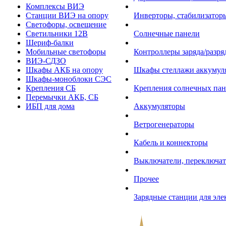
Комплексы ВИЭ
Станции ВИЭ на опору
Инверторы, стабилизаторы
Светофоры, освещение
Светильники 12В
Солнечные панели
Шериф-балки
Мобильные светофоры
Контроллеры заряда/разр
ВИЭ-СДЗО
Шкафы АКБ на опору
Шкафы стеллажи аккумул
Шкафы-моноблоки СЭС
Крепления СБ
Крепления солнечных пан
Перемычки АКБ, СБ
ИБП для дома
Аккумуляторы
Ветрогенераторы
Кабель и коннекторы
Выключатели, переключат
Прочее
Зарядные станции для эл