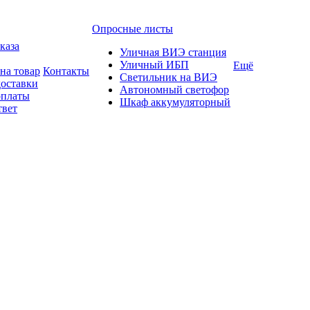
Опросные листы
каза
Уличная ВИЭ станция
Уличный ИБП
Ещё
на товар
Контакты
Светильник на ВИЭ
доставки
Автономный светофор
оплаты
Шкаф аккумуляторный
твет