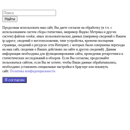
Найти
Продолжая использовать наш cайт, Вы даете согласие на обработку (в т.ч. с
использованием систем сбора статистики, например Яндекс.Метрика и других
систем) файлов cookie, иных пользовательских данных (например сведений о Вашем
ip-адресе, сведений о местоположении, типе устройства, времени посещения
страницы, сведений о ресурсах сети Интернет, с которых были совершены переходы
на наш сайт, сведения о Ваших действиях на сайте и других сведений). Данная
информация необходима для функционирования сайта, проведения ретаргетинга и
статистических исследований и обзоров. Если Вы согласны, продолжайте
пользоваться сайтом, если Вы не хотите, чтобы Ваши данные обрабатывались,
необходимо установить специальные настройки в браузере или покинуть
сайт.
Политика конфиденциальности
Я согласен