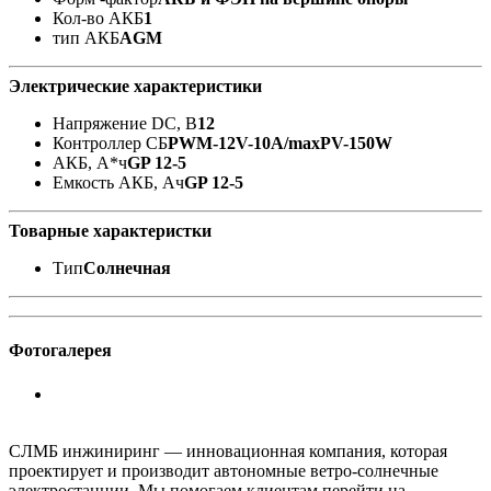
Кол-во АКБ
1
тип АКБ
AGM
Электрические характеристики
Напряжение DC, В
12
Контроллер СБ
PWM-12V-10A/maxPV-150W
АКБ, А*ч
GP 12-5
Емкость АКБ, Ач
GP 12-5
Товарные характеристки
Тип
Солнечная
Фотогалерея
СЛМБ инжиниринг — инновационная компания, которая
проектирует и производит автономные ветро‑солнечные
электростанции. Мы помогаем клиентам перейти на