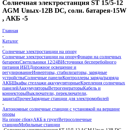
Солнечная электростанция ST 15/5-12
AGM Uвых-12В DC, солн. батарея-15W
, АКБ -5
Главная
-
Каталог
-
Солнечные электростанции на опору
Солнечные электростанции на опору
Фонари на солнечных
батареях
Светильники 12/24В
Источники бесперебойного
питания ИБП
Дорожное освещение и
регулирование
Инверторы, стабилизаторы, зарядные
устройства
Солнечные панели
Контроллеры заряда/разряда
АКБ
Шкафы стеллажи аккумуляторные
Крепления солнечных
панелей
Аккумуляторы
Ветрогенераторы
Кабель и
коннекторы
Выключатели, переключатели,
защита
Прочее
Зарядные станции для электромобилей
-
Автономные солнечные станции с установкой на вершине
опоры
На опоре сбоку
АКБ в грунт
Ветросолнечные
станции
Мобильные станции
-
Солнечная электростанция ST 15/5-12 AGM Uвых-12В DC,