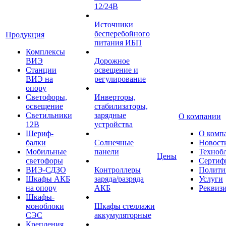
12/24В
Источники
бесперебойного
Продукция
питания ИБП
Комплексы
ВИЭ
Дорожное
Станции
освещение и
ВИЭ на
регулирование
опору
Светофоры,
Инверторы,
освещение
стабилизаторы,
Светильники
зарядные
О компании
12В
устройства
Шериф-
О комп
балки
Солнечные
Новост
Мобильные
панели
Техноб
Цены
светофоры
Сертиф
ВИЭ-СДЗО
Контроллеры
Полити
Шкафы АКБ
заряда/разряда
Услуги
на опору
АКБ
Реквиз
Шкафы-
моноблоки
Шкафы стеллажи
СЭС
аккумуляторные
Крепления