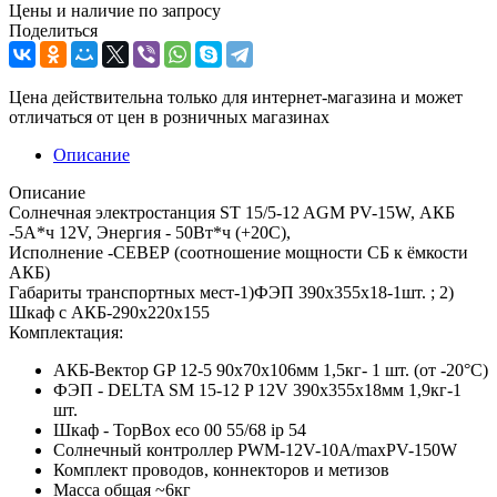
Цены и наличие по запросу
Поделиться
Цена действительна только для интернет-магазина и может
отличаться от цен в розничных магазинах
Описание
Описание
Солнечная электростанция ST 15/5-12 AGM PV-15W, АКБ
-5А*ч 12V, Энергия - 50Вт*ч (+20С),
Исполнение -СЕВЕР (соотношение мощности СБ к ёмкости
АКБ)
Габариты транспортных мест-1)ФЭП 390x355x18-1шт. ; 2)
Шкаф с АКБ-290х220х155
Комплектация:
АКБ-Вектор GP 12-5 90x70x106мм 1,5кг- 1 шт. (от -20°С)
ФЭП - DELTA SM 15-12 P 12V 390x355x18мм 1,9кг-1
шт.
Шкаф - TopBox eco 00 55/68 ip 54
Солнечный контроллер PWM-12V-10A/maxPV-150W
Комплект проводов, коннекторов и метизов
Масса общая ~6кг