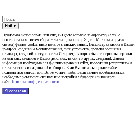
Найти
Продолжая использовать наш cайт, Вы даете согласие на обработку (в т.ч. с
использованием систем сбора статистики, например Яндекс.Метрика и других
систем) файлов cookie, иных пользовательских данных (например сведений о Вашем
ip-адресе, сведений о местоположении, типе устройства, времени посещения
страницы, сведений о ресурсах сети Интернет, с которых были совершены переходы
на наш сайт, сведения о Ваших действиях на сайте и других сведений). Данная
информация необходима для функционирования сайта, проведения ретаргетинга и
статистических исследований и обзоров. Если Вы согласны, продолжайте
пользоваться сайтом, если Вы не хотите, чтобы Ваши данные обрабатывались,
необходимо установить специальные настройки в браузере или покинуть
сайт.
Политика конфиденциальности
Я согласен