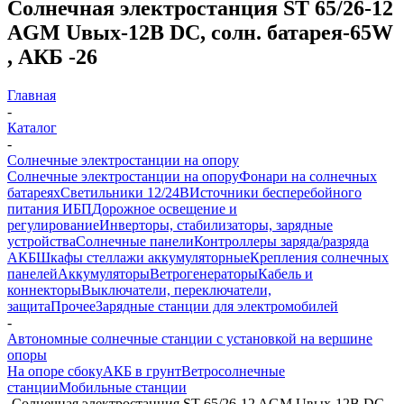
Солнечная электростанция ST 65/26-12
AGM Uвых-12В DC, солн. батарея-65W
, АКБ -26
Главная
-
Каталог
-
Солнечные электростанции на опору
Солнечные электростанции на опору
Фонари на солнечных
батареях
Светильники 12/24В
Источники бесперебойного
питания ИБП
Дорожное освещение и
регулирование
Инверторы, стабилизаторы, зарядные
устройства
Солнечные панели
Контроллеры заряда/разряда
АКБ
Шкафы стеллажи аккумуляторные
Крепления солнечных
панелей
Аккумуляторы
Ветрогенераторы
Кабель и
коннекторы
Выключатели, переключатели,
защита
Прочее
Зарядные станции для электромобилей
-
Автономные солнечные станции с установкой на вершине
опоры
На опоре сбоку
АКБ в грунт
Ветросолнечные
станции
Мобильные станции
-
Солнечная электростанция ST 65/26-12 AGM Uвых-12В DC,