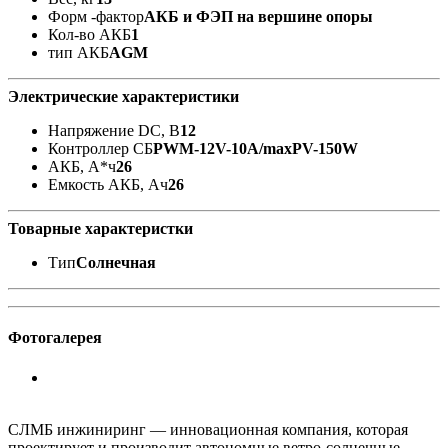
Форм -фактор
АКБ и ФЭП на вершине опоры
Кол-во АКБ
1
тип АКБ
AGM
Электрические характеристики
Напряжение DC, В
12
Контроллер СБ
PWM-12V-10A/maxPV-150W
АКБ, А*ч
26
Емкость АКБ, Ач
26
Товарные характеристки
Тип
Солнечная
Фотогалерея
СЛМБ инжиниринг — инновационная компания, которая
проектирует и производит автономные ветро‑солнечные