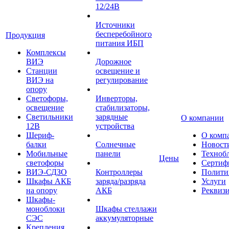
12/24В
Источники
бесперебойного
Продукция
питания ИБП
Комплексы
ВИЭ
Дорожное
Станции
освещение и
ВИЭ на
регулирование
опору
Светофоры,
Инверторы,
освещение
стабилизаторы,
Светильники
зарядные
О компании
12В
устройства
Шериф-
О комп
балки
Солнечные
Новост
Мобильные
панели
Техноб
Цены
светофоры
Сертиф
ВИЭ-СДЗО
Контроллеры
Полити
Шкафы АКБ
заряда/разряда
Услуги
на опору
АКБ
Реквиз
Шкафы-
моноблоки
Шкафы стеллажи
СЭС
аккумуляторные
Крепления