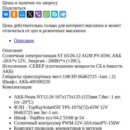
Цены и наличие по запросу
Поделиться
Цена действительна только для интернет-магазина и может
отличаться от цен в розничных магазинах
Описание
Описание
Солнечная электростанция ST 65/26-12 AGM PV-65W, АКБ
-26А*ч 12V, Энергия - 260Вт*ч (+20С),
Исполнение -СЕВЕР (соотношение мощности СБ к ёмкости
АКБ)
Габариты транспортных мест-1)ФЭП 66463725 -1шт. ; 2)
Шкаф с АКБ-400300220
Комплектация:
АКБ-Neata NT12-26 167х175х125 (125)мм 7,8кг- 1 шт.
(от -20°С)
ФЭП - TopRaySolar65П TPS-107S(72)-65W 12V
66463725 мм 3кг-1 шт.
Шкаф - TopBox eco 04-2 55/68 ip 54
Солнечный контроллер PWM-12V-10A/maxPV-150W
Комплект проводов, коннекторов и метизов