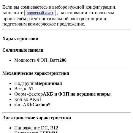
Если вы сомневаетесь в выборе нужной конфигурации,
заполните
, на основании которого мы
опросный лист
произведём расчёт оптимальной электростанции и
подготовим коммерческое предложение.
Характеристики
Солнечные панели
Мощность ФЭП, Ватт
200
Механические характеристики
Подгруппа
Вершинная
Вес, кг
51
Форм -фактор
АКБ и ФЭП на вершине опоры
Кол-во АКБ
1
тип АКБ
Carbon*
Электрические характеристики
Напряжение DC, В
12