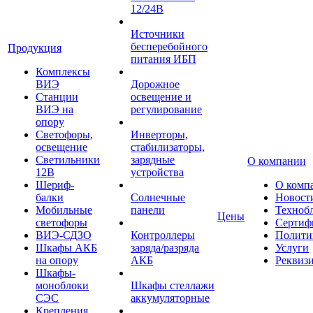
12/24В
Источники
бесперебойного
Продукция
питания ИБП
Комплексы
ВИЭ
Дорожное
Станции
освещение и
ВИЭ на
регулирование
опору
Светофоры,
Инверторы,
освещение
стабилизаторы,
Светильники
зарядные
О компании
12В
устройства
Шериф-
О комп
балки
Солнечные
Новост
Мобильные
панели
Техноб
Цены
светофоры
Сертиф
ВИЭ-СДЗО
Контроллеры
Полити
Шкафы АКБ
заряда/разряда
Услуги
на опору
АКБ
Реквиз
Шкафы-
моноблоки
Шкафы стеллажи
СЭС
аккумуляторные
Крепления