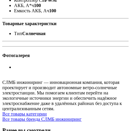
Контроллер СБ
PWM
АКБ, А*ч
100
Емкость АКБ, Ач
100
Товарные характеристки
Тип
Солнечная
Фотогалерея
СЛМБ инжиниринг — инновационная компания, которая
проектирует и производит автономные ветро‑солнечные
электростанции. Мы помогаем клиентам перейти на
экологичные источники энергии и обеспечить надёжное
электроснабжение даже в удалённых районах без доступа к
централизованным сетям.
Все товары категории
Все товары бренда СЛМБ инжиниринг
Ранее вы смотрели