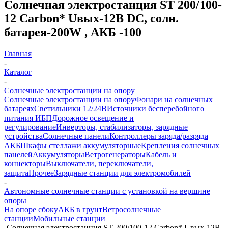
Солнечная электростанция ST 200/100-
12 Carbon* Uвых-12В DC, солн.
батарея-200W , АКБ -100
Главная
-
Каталог
-
Солнечные электростанции на опору
Солнечные электростанции на опору
Фонари на солнечных
батареях
Светильники 12/24В
Источники бесперебойного
питания ИБП
Дорожное освещение и
регулирование
Инверторы, стабилизаторы, зарядные
устройства
Солнечные панели
Контроллеры заряда/разряда
АКБ
Шкафы стеллажи аккумуляторные
Крепления солнечных
панелей
Аккумуляторы
Ветрогенераторы
Кабель и
коннекторы
Выключатели, переключатели,
защита
Прочее
Зарядные станции для электромобилей
-
Автономные солнечные станции с установкой на вершине
опоры
На опоре сбоку
АКБ в грунт
Ветросолнечные
станции
Мобильные станции
-
Солнечная электростанция ST 200/100-12 Carbon* Uвых-12В