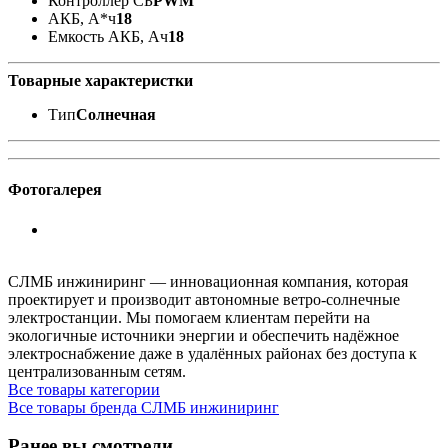
Контроллер СБ
PWM
АКБ, А*ч
18
Емкость АКБ, Ач
18
Товарные характеристки
Тип
Солнечная
Фотогалерея
СЛМБ инжиниринг — инновационная компания, которая
проектирует и производит автономные ветро‑солнечные
электростанции. Мы помогаем клиентам перейти на
экологичные источники энергии и обеспечить надёжное
электроснабжение даже в удалённых районах без доступа к
централизованным сетям.
Все товары категории
Все товары бренда СЛМБ инжиниринг
Ранее вы смотрели