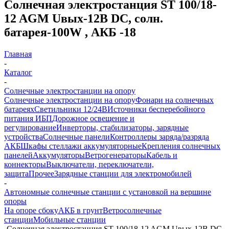
Солнечная электростанция ST 100/18-
12 AGM Uвых-12В DC, солн.
батарея-100W , АКБ -18
Главная
-
Каталог
-
Солнечные электростанции на опору
Солнечные электростанции на опору
Фонари на солнечных
батареях
Светильники 12/24В
Источники бесперебойного
питания ИБП
Дорожное освещение и
регулирование
Инверторы, стабилизаторы, зарядные
устройства
Солнечные панели
Контроллеры заряда/разряда
АКБ
Шкафы стеллажи аккумуляторные
Крепления солнечных
панелей
Аккумуляторы
Ветрогенераторы
Кабель и
коннекторы
Выключатели, переключатели,
защита
Прочее
Зарядные станции для электромобилей
-
Автономные солнечные станции с установкой на вершине
опоры
На опоре сбоку
АКБ в грунт
Ветросолнечные
станции
Мобильные станции
-
Солнечная электростанция ST 100/18-12 AGM Uвых-12В DC,