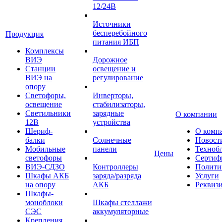
12/24В
Источники
бесперебойного
Продукция
питания ИБП
Комплексы
ВИЭ
Дорожное
Станции
освещение и
ВИЭ на
регулирование
опору
Светофоры,
Инверторы,
освещение
стабилизаторы,
Светильники
зарядные
О компании
12В
устройства
Шериф-
О комп
балки
Солнечные
Новост
Мобильные
панели
Техноб
Цены
светофоры
Сертиф
ВИЭ-СДЗО
Контроллеры
Полити
Шкафы АКБ
заряда/разряда
Услуги
на опору
АКБ
Реквиз
Шкафы-
моноблоки
Шкафы стеллажи
СЭС
аккумуляторные
Крепления