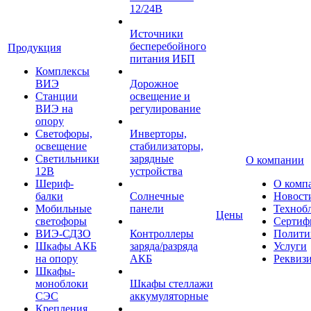
12/24В
Источники
бесперебойного
Продукция
питания ИБП
Комплексы
ВИЭ
Дорожное
Станции
освещение и
ВИЭ на
регулирование
опору
Светофоры,
Инверторы,
освещение
стабилизаторы,
Светильники
зарядные
О компании
12В
устройства
Шериф-
О комп
балки
Солнечные
Новост
Мобильные
панели
Техноб
Цены
светофоры
Сертиф
ВИЭ-СДЗО
Контроллеры
Полити
Шкафы АКБ
заряда/разряда
Услуги
на опору
АКБ
Реквиз
Шкафы-
моноблоки
Шкафы стеллажи
СЭС
аккумуляторные
Крепления