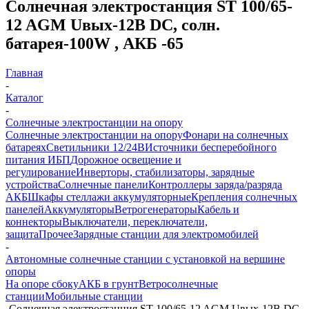
Солнечная электростанция ST 100/65-
12 AGM Uвых-12В DC, солн.
батарея-100W , АКБ -65
Главная
-
Каталог
-
Солнечные электростанции на опору
Солнечные электростанции на опору
Фонари на солнечных
батареях
Светильники 12/24В
Источники бесперебойного
питания ИБП
Дорожное освещение и
регулирование
Инверторы, стабилизаторы, зарядные
устройства
Солнечные панели
Контроллеры заряда/разряда
АКБ
Шкафы стеллажи аккумуляторные
Крепления солнечных
панелей
Аккумуляторы
Ветрогенераторы
Кабель и
коннекторы
Выключатели, переключатели,
защита
Прочее
Зарядные станции для электромобилей
-
Автономные солнечные станции с установкой на вершине
опоры
На опоре сбоку
АКБ в грунт
Ветросолнечные
станции
Мобильные станции
-
Солнечная электростанция ST 100/65-12 AGM Uвых-12В DC,