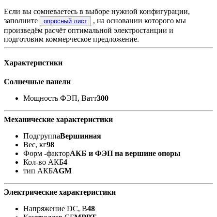
Если вы сомневаетесь в выборе нужной конфигурации,
заполните
, на основании которого мы
опросный лист
произведём расчёт оптимальной электростанции и
подготовим коммерческое предложение.
Характеристики
Солнечные панели
Мощность ФЭП, Ватт
300
Механические характеристики
Подгруппа
Вершинная
Вес, кг
98
Форм -фактор
АКБ и ФЭП на вершине опоры
Кол-во АКБ
4
тип АКБ
AGM
Электрические характеристики
Напряжение DC, В
48