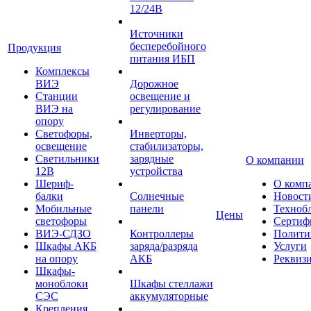
12/24В
Источники
бесперебойного
Продукция
питания ИБП
Комплексы
ВИЭ
Дорожное
Станции
освещение и
ВИЭ на
регулирование
опору
Светофоры,
Инверторы,
освещение
стабилизаторы,
Светильники
зарядные
О компании
12В
устройства
Шериф-
О комп
балки
Солнечные
Новост
Мобильные
панели
Техноб
Цены
светофоры
Сертиф
ВИЭ-СДЗО
Контроллеры
Полити
Шкафы АКБ
заряда/разряда
Услуги
на опору
АКБ
Реквиз
Шкафы-
моноблоки
Шкафы стеллажи
СЭС
аккумуляторные
Крепления