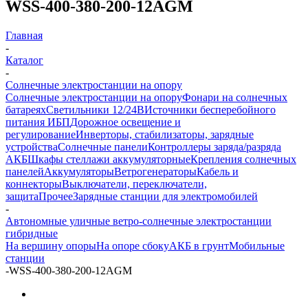
WSS-400-380-200-12AGM
Главная
-
Каталог
-
Солнечные электростанции на опору
Солнечные электростанции на опору
Фонари на солнечных
батареях
Светильники 12/24В
Источники бесперебойного
питания ИБП
Дорожное освещение и
регулирование
Инверторы, стабилизаторы, зарядные
устройства
Солнечные панели
Контроллеры заряда/разряда
АКБ
Шкафы стеллажи аккумуляторные
Крепления солнечных
панелей
Аккумуляторы
Ветрогенераторы
Кабель и
коннекторы
Выключатели, переключатели,
защита
Прочее
Зарядные станции для электромобилей
-
Автономные уличные ветро-солнечные электростанции
гибридные
На вершину опоры
На опоре сбоку
АКБ в грунт
Мобильные
станции
-
WSS-400-380-200-12AGM