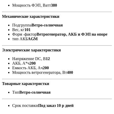
Мощность ФЭП, Ватт
380
Механические характеристики
Подгруппа
Ветро-солнечная
Вес, кг
101
Форм -фактор
Ветрогенератор, АКБ и ФЭП на опоре
тип АКБ
AGM
Электрические характеристики
Напряжение DC, В
12
АКБ, А*ч
200
Емкость АКБ, Ач
200
Мощность ветрогенератора, Вт
400
Товарные характеристки
Тип
Ветро-солнечная
Срок поставки
Под заказ 10 р дней