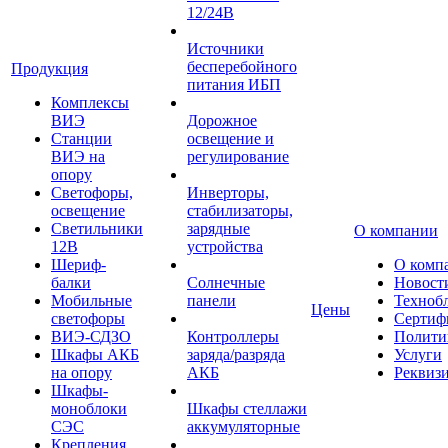
12/24В
Источники
бесперебойного
Продукция
питания ИБП
Комплексы
ВИЭ
Дорожное
Станции
освещение и
ВИЭ на
регулирование
опору
Светофоры,
Инверторы,
освещение
стабилизаторы,
Светильники
зарядные
О компании
12В
устройства
Шериф-
О комп
балки
Солнечные
Новост
Мобильные
панели
Техноб
Цены
светофоры
Сертиф
ВИЭ-СДЗО
Контроллеры
Полити
Шкафы АКБ
заряда/разряда
Услуги
на опору
АКБ
Реквиз
Шкафы-
моноблоки
Шкафы стеллажи
СЭС
аккумуляторные
Крепления