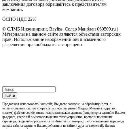
заключения договора обращайтесь к представителям
компании.
ОСНО НДС 22%
© СЛМБ Инжиниринг, Bayliss, Солар Манблан 060509.ru |
Материалы на данном сайте являются объектами авторских
прав. Использование изображений без письменного
разрешения правообладателя запрещено
Найти
Продолжая использовать наш cайт, Вы даете согласие на обработку (в т.ч. с
использованием систем сбора статистики, например Яндекс.Метрика и других
систем) файлов cookie, иных пользовательских данных (например сведений о Вашем
ip-адресе, сведений о местоположении, типе устройства, времени посещения
страницы, сведений о ресурсах сети Интернет, с которых были совершены переходы
на наш сайт, сведения о Ваших действиях на сайте и других сведений). Данная