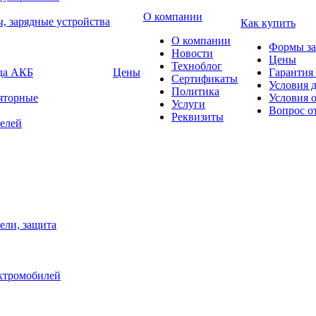
О компании
, зарядные устройства
Как купить
О компании
Формы за
Новости
Цены
Техноблог
яда АКБ
Цены
Гарантия 
Сертификаты
Условия 
Политика
яторные
Условия 
Услуги
Вопрос о
Реквизиты
елей
ели, защита
ектромобилей