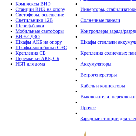
Комплексы ВИЭ
Станции ВИЭ на опору
Инверторы, стабилизаторы
Светофоры, освещение
Светильники 12В
Солнечные панели
Шериф-балки
Мобильные светофоры
Контроллеры заряда/разр
ВИЭ-СДЗО
Шкафы АКБ на опору
Шкафы стеллажи аккумул
Шкафы-моноблоки СЭС
Крепления СБ
Крепления солнечных пан
Перемычки АКБ, СБ
ИБП для дома
Аккумуляторы
Ветрогенераторы
Кабель и коннекторы
Выключатели, переключат
Прочее
Зарядные станции для эл