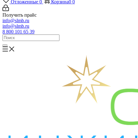
Отложенные
0
Корзина
0
0
Получить прайс
info@slmb.ru
info@slmb.ru
8 800 101 65 39