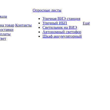
Опросные листы
каза
Уличная ВИЭ станция
Уличный ИБП
Ещё
на товар
Контакты
Светильник на ВИЭ
доставки
Автономный светофор
оплаты
Шкаф аккумуляторный
твет