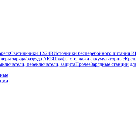
ареях
Светильники 12/24В
Источники бесперебойного питания 
леры заряда/разряда АКБ
Шкафы стеллажи аккумуляторные
Креп
ыключатели, переключатели, защита
Прочее
Зарядные станции дл
дные
нции