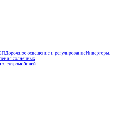
ИБП
Дорожное освещение и регулирование
Инверторы,
ления солнечных
я электромобилей