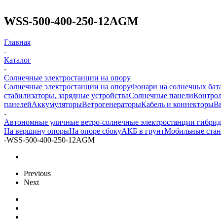
WSS-500-400-250-12AGM
Главная
-
Каталог
-
Солнечные электростанции на опору
Солнечные электростанции на опору
Фонари на солнечных бат
стабилизаторы, зарядные устройства
Солнечные панели
Контрол
панелей
Аккумуляторы
Ветрогенераторы
Кабель и коннекторы
В
-
Автономные уличные ветро-солнечные электростанции гибри
На вершину опоры
На опоре сбоку
АКБ в грунт
Мобильные ста
-
WSS-500-400-250-12AGM
Previous
Next