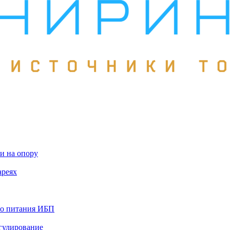
и на опору
ареях
го питания ИБП
гулирование