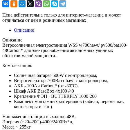
Цена действительна только для интернет-магазина и может
отличаться от цен в розничных магазинах
Описание
Описание
Ветросолнечная электростанция WSS w700hawt/ pv500/bat100-
48Carbon* для электроснабжения автономных уличных
объектов малой мощности.
Комплектация:
Солнечная батарея 500W с контроллером,
Ветрогенератор -700Ватт hawt с контроллером,
АКБ - 100Ач Carbon* (от -30°С),
Шкаф АКБ BaseBox 4x100 /40
Крепление ФЭП - BUTTERFLY 1000-260
Комплект монтажных материалов (кабели, перемычки,
коннекторы и .т.п.).
Напряжение станции выходное-48В,
Энергия (+20/-20С)-4000/2400Вт*ч,
Масcа ~ 255кг