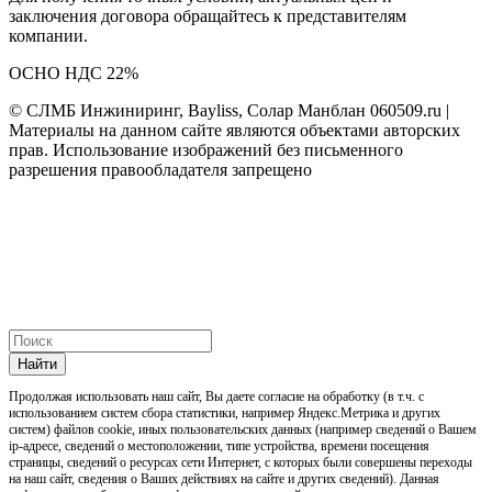
заключения договора обращайтесь к представителям
компании.
ОСНО НДС 22%
© СЛМБ Инжиниринг, Bayliss, Солар Манблан 060509.ru |
Материалы на данном сайте являются объектами авторских
прав. Использование изображений без письменного
разрешения правообладателя запрещено
Найти
Продолжая использовать наш cайт, Вы даете согласие на обработку (в т.ч. с
использованием систем сбора статистики, например Яндекс.Метрика и других
систем) файлов cookie, иных пользовательских данных (например сведений о Вашем
ip-адресе, сведений о местоположении, типе устройства, времени посещения
страницы, сведений о ресурсах сети Интернет, с которых были совершены переходы
на наш сайт, сведения о Ваших действиях на сайте и других сведений). Данная