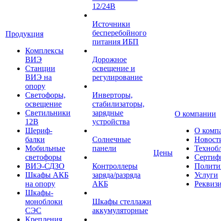
12/24В
Источники
бесперебойного
Продукция
питания ИБП
Комплексы
ВИЭ
Дорожное
Станции
освещение и
ВИЭ на
регулирование
опору
Светофоры,
Инверторы,
освещение
стабилизаторы,
Светильники
зарядные
О компании
12В
устройства
Шериф-
О комп
балки
Солнечные
Новост
Мобильные
панели
Техноб
Цены
светофоры
Сертиф
ВИЭ-СДЗО
Контроллеры
Полити
Шкафы АКБ
заряда/разряда
Услуги
на опору
АКБ
Реквиз
Шкафы-
моноблоки
Шкафы стеллажи
СЭС
аккумуляторные
Крепления