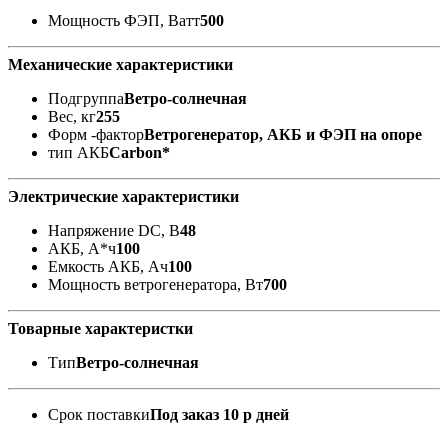
Мощность ФЭП, Ватт
500
Механические характеристики
Подгруппа
Ветро-солнечная
Вес, кг
255
Форм -фактор
Ветрогенератор, АКБ и ФЭП на опоре
тип АКБ
Carbon*
Электрические характеристики
Напряжение DC, В
48
АКБ, А*ч
100
Емкость АКБ, Ач
100
Мощность ветрогенератора, Вт
700
Товарные характеристки
Тип
Ветро-солнечная
Срок поставки
Под заказ 10 р дней