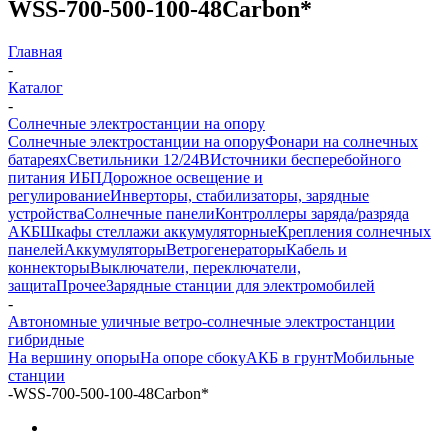
WSS-700-500-100-48Carbon*
Главная
-
Каталог
-
Солнечные электростанции на опору
Солнечные электростанции на опору
Фонари на солнечных
батареях
Светильники 12/24В
Источники бесперебойного
питания ИБП
Дорожное освещение и
регулирование
Инверторы, стабилизаторы, зарядные
устройства
Солнечные панели
Контроллеры заряда/разряда
АКБ
Шкафы стеллажи аккумуляторные
Крепления солнечных
панелей
Аккумуляторы
Ветрогенераторы
Кабель и
коннекторы
Выключатели, переключатели,
защита
Прочее
Зарядные станции для электромобилей
-
Автономные уличные ветро-солнечные электростанции
гибридные
На вершину опоры
На опоре сбоку
АКБ в грунт
Мобильные
станции
-
WSS-700-500-100-48Carbon*