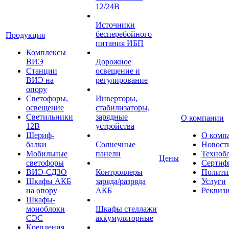
12/24В
Источники
бесперебойного
Продукция
питания ИБП
Комплексы
ВИЭ
Дорожное
Станции
освещение и
ВИЭ на
регулирование
опору
Светофоры,
Инверторы,
освещение
стабилизаторы,
Светильники
зарядные
О компании
12В
устройства
Шериф-
О комп
балки
Солнечные
Новост
Мобильные
панели
Техноб
Цены
светофоры
Сертиф
ВИЭ-СДЗО
Контроллеры
Полити
Шкафы АКБ
заряда/разряда
Услуги
на опору
АКБ
Реквиз
Шкафы-
моноблоки
Шкафы стеллажи
СЭС
аккумуляторные
Крепления