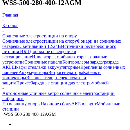
WSS-500-280-400-12AGM
Главная
-
Каталог
-
Солнечные электростанции на опору
Солнечные электростанции на опору
Фонари на солнечных
батареях
Светильники 12/24В
Источники бесперебойного
питания ИБП
Дорожное освещение и
регулирование
Инверторы, стабилизаторы, зарядные
устройства
Солнечные панели
Контроллеры заряда/разряда
АКБ
Шкафы стеллажи аккумуляторные
Крепления солнечных
панелей
Аккумуляторы
Ветрогенераторы
Кабель и
коннекторы
Выключатели, переключатели,
защита
Прочее
Зарядные станции для электромобилей
-
Автономные уличные ветро-солнечные электростанции
гибридные
На вершину опоры
На опоре сбоку
АКБ в грунт
Мобильные
станции
-
WSS-500-280-400-12AGM