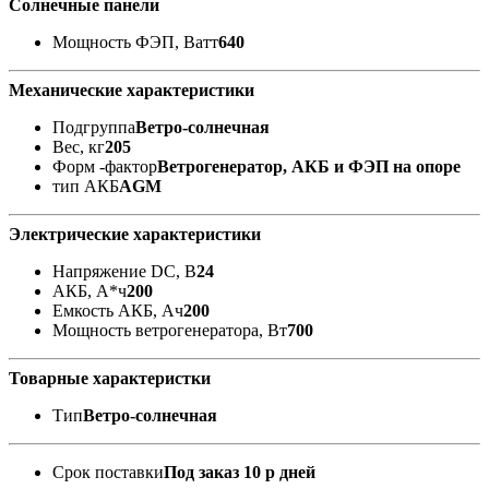
Солнечные панели
Мощность ФЭП, Ватт
640
Механические характеристики
Подгруппа
Ветро-солнечная
Вес, кг
205
Форм -фактор
Ветрогенератор, АКБ и ФЭП на опоре
тип АКБ
AGM
Электрические характеристики
Напряжение DC, В
24
АКБ, А*ч
200
Емкость АКБ, Ач
200
Мощность ветрогенератора, Вт
700
Товарные характеристки
Тип
Ветро-солнечная
Срок поставки
Под заказ 10 р дней