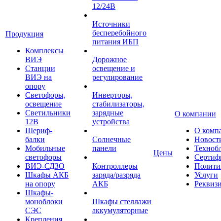
12/24В
Источники
бесперебойного
Продукция
питания ИБП
Комплексы
ВИЭ
Дорожное
Станции
освещение и
ВИЭ на
регулирование
опору
Светофоры,
Инверторы,
освещение
стабилизаторы,
Светильники
зарядные
О компании
12В
устройства
Шериф-
О комп
балки
Солнечные
Новост
Мобильные
панели
Техноб
Цены
светофоры
Сертиф
ВИЭ-СДЗО
Контроллеры
Полити
Шкафы АКБ
заряда/разряда
Услуги
на опору
АКБ
Реквиз
Шкафы-
моноблоки
Шкафы стеллажи
СЭС
аккумуляторные
Крепления