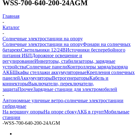
WSS-700-640-200-24AGM
Главная
-
Каталог
-
Солнечные электростанции на опору
Солнечные электростанции на опору
Фонари на солнечных
батареях
Светильники 12/24В
Источники бесперебойного
питания ИБП
Дорожное освещение и
регулирование
Инверторы, стабилизаторы, зарядные
устройства
Солнечные панели
Контроллеры заряда/разряда
АКБ
Шкафы стеллажи аккумуляторные
Крепления солнечных
панелей
Аккумуляторы
Ветрогенераторы
Кабель и
коннекторы
Выключатели, переключатели,
защита
Прочее
Зарядные станции для электромобилей
-
Автономные уличные ветро-солнечные электростанции
гибридные
На вершину опоры
На опоре сбоку
АКБ в грунт
Мобильные
станции
-
WSS-700-640-200-24AGM