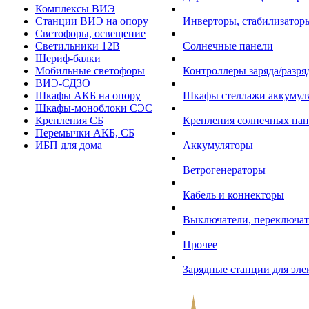
Комплексы ВИЭ
Станции ВИЭ на опору
Инверторы, стабилизаторы
Светофоры, освещение
Светильники 12В
Солнечные панели
Шериф-балки
Мобильные светофоры
Контроллеры заряда/разр
ВИЭ-СДЗО
Шкафы АКБ на опору
Шкафы стеллажи аккумул
Шкафы-моноблоки СЭС
Крепления СБ
Крепления солнечных пан
Перемычки АКБ, СБ
ИБП для дома
Аккумуляторы
Ветрогенераторы
Кабель и коннекторы
Выключатели, переключат
Прочее
Зарядные станции для эл