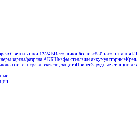
ареях
Светильники 12/24В
Источники бесперебойного питания 
леры заряда/разряда АКБ
Шкафы стеллажи аккумуляторные
Креп
ыключатели, переключатели, защита
Прочее
Зарядные станции дл
дные
нции