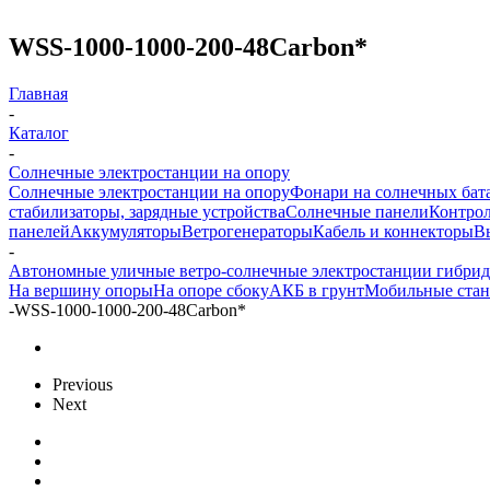
WSS-1000-1000-200-48Carbon*
Главная
-
Каталог
-
Солнечные электростанции на опору
Солнечные электростанции на опору
Фонари на солнечных бат
стабилизаторы, зарядные устройства
Солнечные панели
Контрол
панелей
Аккумуляторы
Ветрогенераторы
Кабель и коннекторы
В
-
Автономные уличные ветро-солнечные электростанции гибри
На вершину опоры
На опоре сбоку
АКБ в грунт
Мобильные ста
-
WSS-1000-1000-200-48Carbon*
Previous
Next