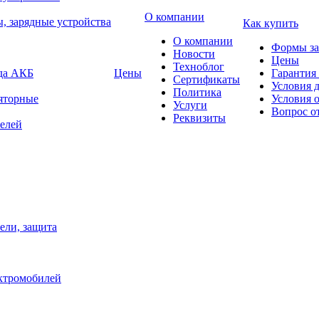
О компании
, зарядные устройства
Как купить
О компании
Формы за
Новости
Цены
Техноблог
яда АКБ
Цены
Гарантия 
Сертификаты
Условия 
Политика
яторные
Условия 
Услуги
Вопрос о
Реквизиты
елей
ели, защита
ектромобилей