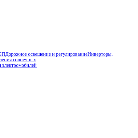
ИБП
Дорожное освещение и регулирование
Инверторы,
ления солнечных
я электромобилей