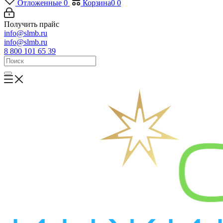
Отложенные
0
Корзина
0
0
Получить прайс
info@slmb.ru
info@slmb.ru
8 800 101 65 39