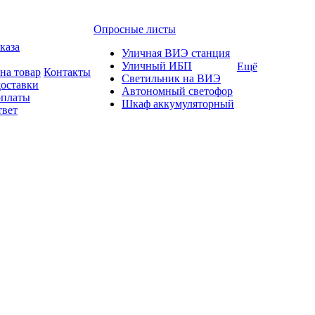
Опросные листы
каза
Уличная ВИЭ станция
Уличный ИБП
Ещё
на товар
Контакты
Светильник на ВИЭ
доставки
Автономный светофор
оплаты
Шкаф аккумуляторный
твет