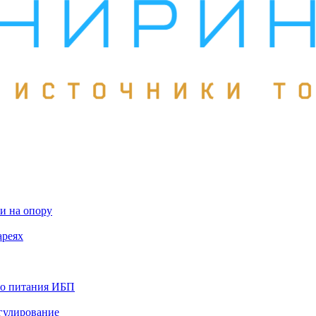
и на опору
ареях
го питания ИБП
гулирование