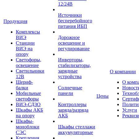
12/24В
Источники
бесперебойного
Продукция
питания ИБП
Комплексы
ВИЭ
Дорожное
Станции
освещение и
ВИЭ на
регулирование
опору
Светофоры,
Инверторы,
освещение
стабилизаторы,
Светильники
зарядные
О компании
12В
устройства
Шериф-
О комп
балки
Солнечные
Новост
Мобильные
панели
Техноб
Цены
светофоры
Сертиф
ВИЭ-СДЗО
Контроллеры
Полити
Шкафы АКБ
заряда/разряда
Услуги
на опору
АКБ
Реквиз
Шкафы-
моноблоки
Шкафы стеллажи
СЭС
аккумуляторные
Крепления