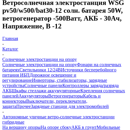
Ветросолнечная электростанция WSG
pv50/w500/bat30-12 солн. батарея 50W,
ветрогенератор -500Ватт, АКБ - 30Ач,
Напряжение, В -12
Главная
-
Каталог
-
Солнечные электростанции на опору
Солнечные электростанции на опору
Фонари на солнечных
батареях
Светильники 12/24В
Источники бесперебойного
питания ИБП
Дорожное освещение и
регулирование
Инверторы, стабилизаторы, зарядные
устройства
Солнечные панели
Контроллеры заряда/разряда
АКБ
Шкафы стеллажи аккумуляторные
Крепления солнечных
панелей
Аккумуляторы
Ветрогенераторы
Кабель и
коннекторы
Выключатели, переключатели,
защита
Прочее
Зарядные станции для электромобилей
-
Автономные уличные ветро-солнечные электростанции
гибридные
На вершину опоры
На опоре сбоку
АКБ в грунт
Мобильные