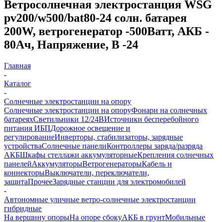
Ветросолнечная электростанция WSG
pv200/w500/bat80-24 солн. батарея
200W, ветрогенератор -500Ватт, АКБ -
80Ач, Напряжение, В -24
Главная
-
Каталог
-
Солнечные электростанции на опору
Солнечные электростанции на опору
Фонари на солнечных
батареях
Светильники 12/24В
Источники бесперебойного
питания ИБП
Дорожное освещение и
регулирование
Инверторы, стабилизаторы, зарядные
устройства
Солнечные панели
Контроллеры заряда/разряда
АКБ
Шкафы стеллажи аккумуляторные
Крепления солнечных
панелей
Аккумуляторы
Ветрогенераторы
Кабель и
коннекторы
Выключатели, переключатели,
защита
Прочее
Зарядные станции для электромобилей
-
Автономные уличные ветро-солнечные электростанции
гибридные
На вершину опоры
На опоре сбоку
АКБ в грунт
Мобильные