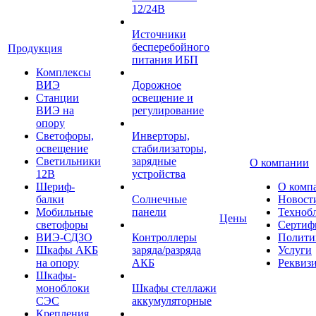
12/24В
Источники
бесперебойного
Продукция
питания ИБП
Комплексы
ВИЭ
Дорожное
Станции
освещение и
ВИЭ на
регулирование
опору
Светофоры,
Инверторы,
освещение
стабилизаторы,
Светильники
зарядные
О компании
12В
устройства
Шериф-
О комп
балки
Солнечные
Новост
Мобильные
панели
Техноб
Цены
светофоры
Сертиф
ВИЭ-СДЗО
Контроллеры
Полити
Шкафы АКБ
заряда/разряда
Услуги
на опору
АКБ
Реквиз
Шкафы-
моноблоки
Шкафы стеллажи
СЭС
аккумуляторные
Крепления